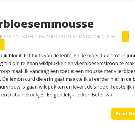
erbloesemmousse
JITSKE
ON 18 MEI, 2026 IN
RECEPTEN
,
VERANTWOORD
,
VIDEO
|
0
S
uik bloeit! Echt iets van de lente. En de bloei duurt tot in jun
og tijd om te gaan wildplukken en vlierbloesemsiroop te mak
iroop maak ik vandaag een toetje: een mousse met vlierblo
. De lemon curd die erin gaat maakte ik al eerder hier in de 
urvrouw is gaan wildpukken en levert de siroop. Feestelijk 
en pistachekoekjes. En goddelijk lekker! Beter van...
Read Mo