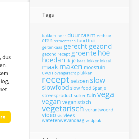
Tags
duurzaam
bakken
boer
eetbaar
eten
food
fruit
fermenteren
gerecht
gezond
geitenkaas
hoe
groente
gezond recept
i, dus
hoedan
ik
je
kaas
lekker
lokaal
maken
en.
maak
moestuin
oven
esem
plukken
ovengerecht
recept
slow
seizoen
blog,
slowfood
slow food
Spanje
met
vega
tuin
streekproduct
suiker
vegan
veganistisch
vegetarisch
verantwoord
video
vlees
vis
re
watetenwevandaag
wildpluk