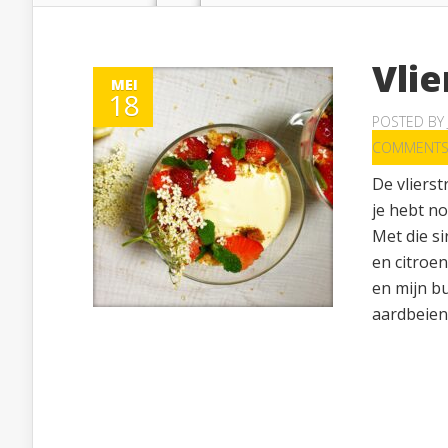
Vli
MEI
18
POSTED BY
COMMENT
De vlierstr
je hebt n
Met die s
en citroen
en mijn bu
aardbeien 