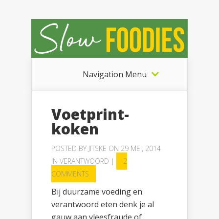
Navigation Menu
Voetprint-
koken
POSTED BY
JITSKE
ON 29 MEI, 2014
IN
VERANTWOORD
|
2
COMMENTS
Bij duurzame voeding en
verantwoord eten denk je al
gauw aan vleesfraude of