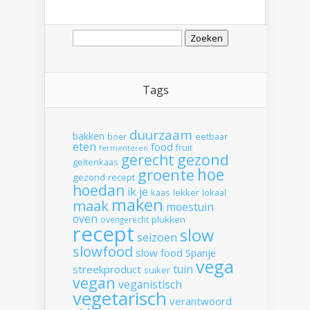
Zoeken
naar:
Tags
duurzaam
bakken
boer
eetbaar
eten
food
fruit
fermenteren
gerecht
gezond
geitenkaas
hoe
groente
gezond recept
hoedan
ik
je
kaas
lekker
lokaal
maken
maak
moestuin
oven
plukken
ovengerecht
recept
slow
seizoen
slowfood
slow food
Spanje
vega
tuin
streekproduct
suiker
vegan
veganistisch
vegetarisch
verantwoord