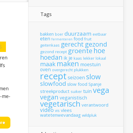
Tags
duurzaam
bakken
boer
eetbaar
eten
food
fruit
fermenteren
gerecht
gezond
geitenkaas
S
hoe
groente
gezond recept
hoedan
eren
ik
je
kaas
lekker
lokaal
maken
maak
moestuin
lfs
oven
plukken
ovengerecht
recept
slow
seizoen
slowfood
slow food
Spanje
vega
emen
tuin
streekproduct
suiker
vegan
t-me-
veganistisch
vegetarisch
verantwoord
video
vlees
vis
watetenwevandaag
wildpluk
re