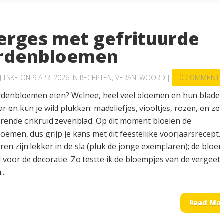
erges met gefrituurde
rdenbloemen
JITSKE
ON 9 APR, 2026 IN
RECEPTEN
,
VERANTWOORD
|
0 COMMENT
rdenbloemen eten? Welnee, heel veel bloemen en hun blad
ar en kun je wild plukken: madeliefjes, viooltjes, rozen, en ze
rende onkruid zevenblad. Op dit moment bloeien de
emen, dus grijp je kans met dit feestelijke voorjaarsrecept.
ren zijn lekker in de sla (pluk de jonge exemplaren); de blo
l voor de decoratie. Zo testte ik de bloempjes van de vergee
..
Read Mo