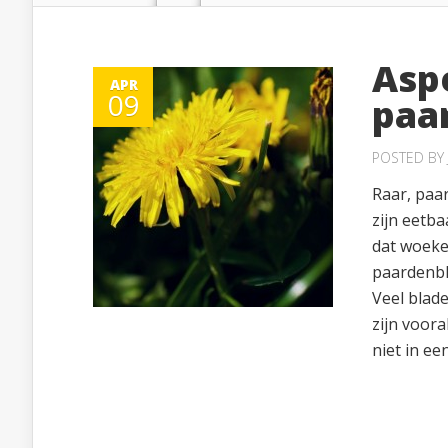
Asp
APR
09
paa
POSTED BY
Raar, paa
zijn eetba
dat woeke
paardenblo
Veel blade
zijn voora
niet in een.