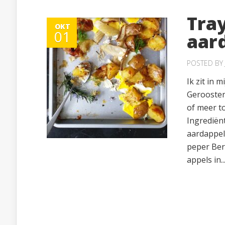
Tra
OKT
01
aar
POSTED BY
Ik zit in 
Gerooster
of meer to
Ingrediën
aardappel
peper Ber
appels in..