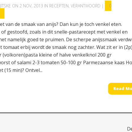
JITSKE
ON 2 NOV, 2013 IN
RECEPTEN
,
VERANTWOORD
|
0
S
et van de smaak van anijs? Dan kun je toch venkel eten.
f gestoofd, zoals in dit snelle-pastarecept met venkel en
 het namelijk goed te pruimen. De scherpe anijssmaak verdwi
 tomaat erbij wordt de smaak nog zachter. Wat zit er in (2p
 (volkoren)pasta kleine of halve venkelknol 200 gr
orst of salami 2-3 tomaten 50-100 gr Parmezaanse kaas H
t (15 min)? Ontvel...
Read Mo
D