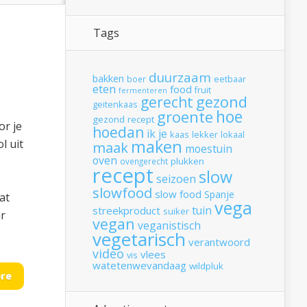
Tags
duurzaam
bakken
boer
eetbaar
eten
food
fruit
fermenteren
gerecht
gezond
geitenkaas
hoe
groente
gezond recept
or je
hoedan
ik
je
kaas
lekker
lokaal
maken
l uit
maak
moestuin
oven
plukken
ovengerecht
recept
slow
seizoen
slowfood
slow food
Spanje
at
vega
tuin
streekproduct
suiker
ar
vegan
veganistisch
vegetarisch
verantwoord
video
vlees
vis
watetenwevandaag
wildpluk
re