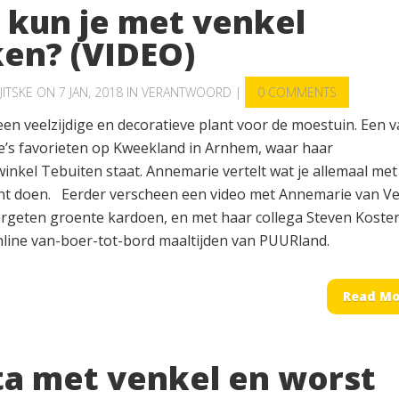
 kun je met venkel
en? (VIDEO)
JITSKE
ON 7 JAN, 2018 IN
VERANTWOORD
|
0 COMMENTS
een veelzijdige en decoratieve plant voor de moestuin. Een 
’s favorieten op Kweekland in Arnhem, waar haar
inkel Tebuiten staat. Annemarie vertelt wat je allemaal met
nt doen. Eerder verscheen een video met Annemarie van Ve
ergeten groente kardoen, en met haar collega Steven Koste
nline van-boer-tot-bord maaltijden van PUURland.
Read Mo
ta met venkel en worst