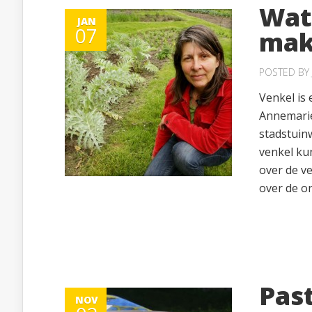
Wat
JAN
07
mak
POSTED BY
Venkel is 
Annemarie
stadstuinw
venkel ku
over de v
over de o
Pas
NOV