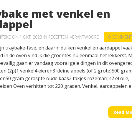
ybake met venkel en
dappel
JITSKE
ON 1 OKT, 2023 IN
RECEPTEN
,
VERANTWOORD
|
0 COMMENT
mijn traybake-fase, en daarin duiken venkel en aardappel vaa
d in de oven vind ik die groentes nu eenmaal het lekkerst. 
evallig gaan er vandaag vooral gele dingen in dit ovengerec
ten (2p)1 venkel4 eieren3 kleine appels (of 2 grote)500 gra
en50 gram geraspte oude kaas2 takjes rozemarijn2 el olie,
eiden Oven verhitten tot 220 graden. Venkel, aardappelen 
.
Read Mo