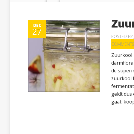
Zuu
DEC
27
POSTED BY
COMMENT
Zuurkool i
darmflora
de superm
zuurkool 
fermentati
geldt dus 
gaat: koop.