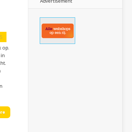
Advertisement
S
k op.
Min
ht.
m
en
re