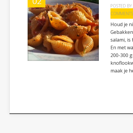
02
POSTED BY
COMMENT
Houd je ni
Gebakken o
salami, is
En met wat
200-300 gr
knoflookw
maak je he