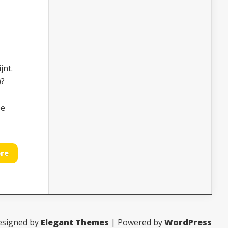
jnt.
)?
oe
re
esigned by
Elegant Themes
| Powered by
WordPress