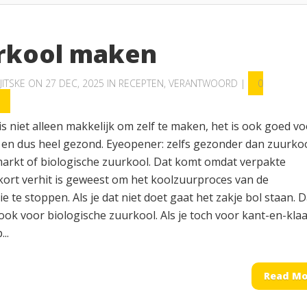
rkool maken
JITSKE
ON 27 DEC, 2025 IN
RECEPTEN
,
VERANTWOORD
|
0
S
s niet alleen makkelijk om zelf te maken, het is ook goed vo
 en dus heel gezond. Eyeopener: zelfs gezonder dan zuurkoo
arkt of biologische zuurkool. Dat komt omdat verpakte
kort verhit is geweest om het koolzuurproces van de
e te stoppen. Als je dat niet doet gaat het zakje bol staan. D
ook voor biologische zuurkool. Als je toch voor kant-en-kla
..
Read Mo