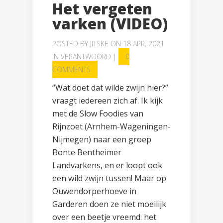
Het vergeten
varken (VIDEO)
POSTED BY
JITSKE
ON 18 APR, 2021
IN
VERANTWOORD
|
0
COMMENTS
“Wat doet dat wilde zwijn hier?”
vraagt iedereen zich af. Ik kijk
met de Slow Foodies van
Rijnzoet (Arnhem-Wageningen-
Nijmegen) naar een groep
Bonte Bentheimer
Landvarkens, en er loopt ook
een wild zwijn tussen! Maar op
Ouwendorperhoeve in
Garderen doen ze niet moeilijk
over een beetje vreemd: het