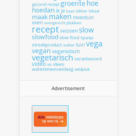
hoe
groente
gezond recept
hoedan
ik
je
kaas
lekker
lokaal
maken
maak
moestuin
oven
plukken
ovengerecht
recept
slow
seizoen
slowfood
slow food
Spanje
vega
tuin
streekproduct
suiker
vegan
veganistisch
vegetarisch
verantwoord
video
vlees
vis
watetenwevandaag
wildpluk
Advertisement