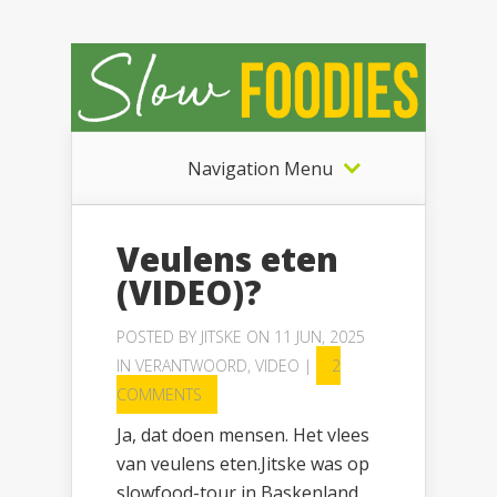
Navigation Menu
Veulens eten
(VIDEO)?
POSTED BY
JITSKE
ON 11 JUN, 2025
IN
VERANTWOORD
,
VIDEO
|
2
COMMENTS
Ja, dat doen mensen. Het vlees
van veulens eten.Jitske was op
slowfood-tour in Baskenland