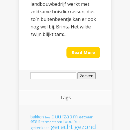
landbouwbedrijf werkt met
zeldzame huisdierrassen, dus
zo’n buitenbeentje kan er ook
nog wel bij. Brinta Het wilde
zwijn blijkt tam:...
Read More
Zoeken
naar:
Tags
duurzaam
bakken
eetbaar
bos
eten
food
fruit
fermenteren
gerecht
gezond
geitenkaas