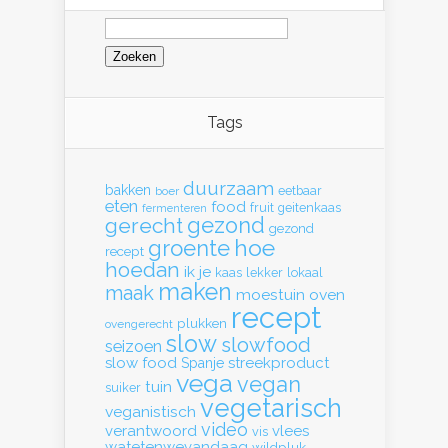
Zoeken
naar:
Tags
duurzaam
bakken
eetbaar
boer
eten
food
fruit
geitenkaas
fermenteren
gerecht
gezond
gezond
hoe
groente
recept
hoedan
ik
je
kaas
lekker
lokaal
maken
maak
moestuin
oven
recept
plukken
ovengerecht
slow
slowfood
seizoen
slow food
streekproduct
Spanje
vega
vegan
tuin
suiker
vegetarisch
veganistisch
video
verantwoord
vlees
vis
watetenwevandaag
wildpluk