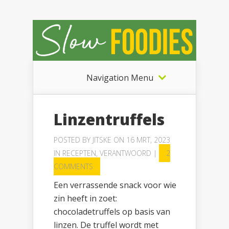
Navigation Menu
Linzentruffels
POSTED BY
JITSKE
ON 16 MRT, 2023
IN
RECEPTEN
,
VERANTWOORD
|
2
COMMENTS
Een verrassende snack voor wie
zin heeft in zoet:
chocoladetruffels op basis van
linzen. De truffel wordt met