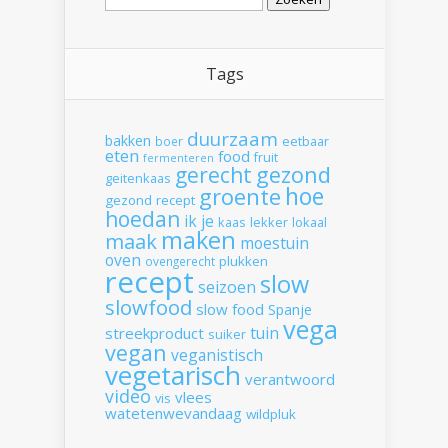
naar:
Tags
duurzaam
bakken
boer
eetbaar
eten
food
fruit
fermenteren
gerecht
gezond
geitenkaas
hoe
groente
gezond recept
hoedan
ik
je
kaas
lekker
lokaal
maken
maak
moestuin
oven
plukken
ovengerecht
recept
slow
seizoen
slowfood
slow food
Spanje
vega
tuin
streekproduct
suiker
vegan
veganistisch
vegetarisch
verantwoord
video
vlees
vis
watetenwevandaag
wildpluk