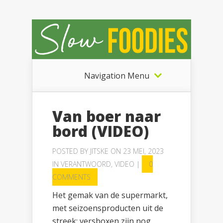
Navigation Menu
Van boer naar
bord (VIDEO)
POSTED BY
JITSKE
ON 23 MEI, 2023
IN
VERANTWOORD
,
VIDEO
|
0
COMMENTS
Het gemak van de supermarkt,
met seizoensproducten uit de
streek: versboxen zijn nog