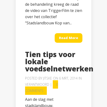
de behandeling kreeg de raad
de video van TriggerFilm te zien
over het collectief
“Stadslandbouw Kop van...
Read More
Tien tips voor
lokale
voedselnetwerken
POSTED BY
JITSKE
ON 6 MRT, 2014 IN
VERANTWOORD
|
0
COMMENTS
Aan de slag met
stadslandbouw,