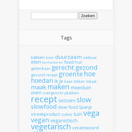
Zoeken
naar:
Tags
duurzaam
bakken
boer
eetbaar
eten
food
fruit
fermenteren
gerecht
gezond
geitenkaas
hoe
groente
gezond recept
hoedan
ik
je
kaas
lekker
lokaal
maken
maak
moestuin
oven
plukken
ovengerecht
recept
slow
seizoen
slowfood
slow food
Spanje
vega
tuin
streekproduct
suiker
vegan
veganistisch
vegetarisch
verantwoord