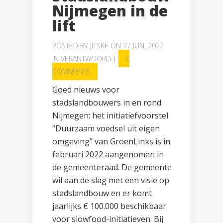
Nijmegen in de
lift
POSTED BY
JITSKE
ON 27 JUN, 2022
IN
VERANTWOORD
|
0
COMMENTS
Goed nieuws voor
stadslandbouwers in en rond
Nijmegen: het initiatiefvoorstel
“Duurzaam voedsel uit eigen
omgeving” van GroenLinks is in
februari 2022 aangenomen in
de gemeenteraad. De gemeente
wil aan de slag met een visie op
stadslandbouw en er komt
jaarlijks € 100.000 beschikbaar
voor slowfood-initiatieven. Bij