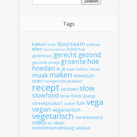
naar:
Tags
duurzaam
bakken
boer
eetbaar
eten
food
fruit
fermenteren
gerecht
gezond
geitenkaas
hoe
groente
gezond recept
hoedan
ik
je
kaas
lekker
lokaal
maken
maak
moestuin
oven
plukken
ovengerecht
recept
slow
seizoen
slowfood
slow food
Spanje
vega
tuin
streekproduct
suiker
vegan
veganistisch
vegetarisch
verantwoord
video
vlees
vis
watetenwevandaag
wildpluk