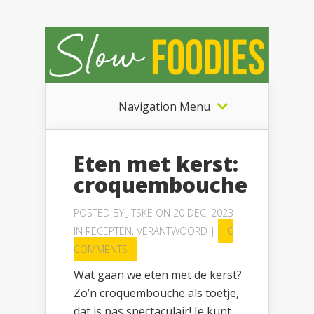
Navigation Menu
Eten met kerst:
croquembouche
POSTED BY
JITSKE
ON 20 DEC, 2023
IN
RECEPTEN
,
VERANTWOORD
|
0
COMMENTS
Wat gaan we eten met de kerst?
Zo’n croquembouche als toetje,
dat is pas spectaculair! Je kunt