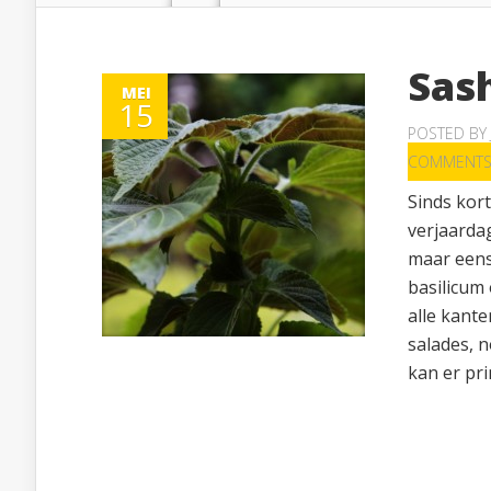
Sas
MEI
15
POSTED BY
COMMENT
Sinds kort
verjaardag
maar eens 
basilicum 
alle kante
salades, 
kan er pri