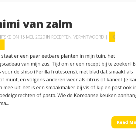
himi van zalm
JITSKE
ON 15 MEI, 2020 IN
RECEPTEN
,
VERANTWOORD
|
0
S
 staat er een paar eetbare planten in mijn tuin, het
scadeau van mijn zus. Tijd om er een recept bij te zoeken! E
voor de shiso (Perilla frutescens), met blad dat smaakt als
of munt, en volgens anderen weer als citrus of kaneel. Je ka
n mee uit: het is een smaakmaker bij vis of kip en past ook i
noedelgerechten of pasta. Wie de Koreaanse keuken aanhan
ma...
Read Mo