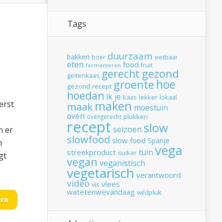
Tags
duurzaam
bakken
boer
eetbaar
eten
food
fruit
fermenteren
gerecht
gezond
geitenkaas
hoe
groente
gezond recept
hoedan
ik
je
kaas
lekker
lokaal
maken
erst
maak
moestuin
oven
plukken
ovengerecht
recept
slow
seizoen
n er
slowfood
slow food
Spanje
n
vega
tuin
streekproduct
suiker
gt
vegan
veganistisch
vegetarisch
verantwoord
video
vlees
vis
watetenwevandaag
wildpluk
re