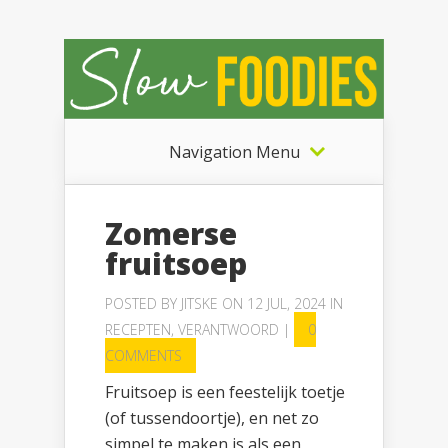
Navigation Menu
Zomerse
fruitsoep
POSTED BY
JITSKE
ON 12 JUL, 2024 IN
RECEPTEN
,
VERANTWOORD
|
0
COMMENTS
Fruitsoep is een feestelijk toetje
(of tussendoortje), en net zo
simpel te maken is als een