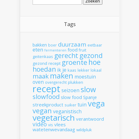
naar:
Tags
duurzaam
bakken
boer
eetbaar
eten
food
fruit
fermenteren
gerecht
gezond
geitenkaas
hoe
groente
gezond recept
hoedan
ik
je
kaas
lekker
lokaal
maken
maak
moestuin
oven
plukken
ovengerecht
recept
slow
seizoen
slowfood
slow food
Spanje
vega
tuin
streekproduct
suiker
vegan
veganistisch
vegetarisch
verantwoord
video
vlees
vis
watetenwevandaag
wildpluk