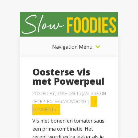
Navigation Menu
Oosterse vis
met Powerpeul
POSTED BY
JITSKE
ON 15 JAN, 2020 IN
RECEPTEN
,
VERANTWOORD
|
0
COMMENTS
Vis met bonen en tomatensaus,
een prima combinatie. Het
recept wordt extra lekker als je