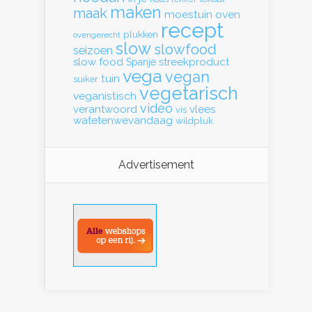
maken
maak
moestuin
oven
recept
plukken
ovengerecht
slow
slowfood
seizoen
slow food
streekproduct
Spanje
vega
vegan
tuin
suiker
vegetarisch
veganistisch
video
verantwoord
vlees
vis
watetenwevandaag
wildpluk
Advertisement