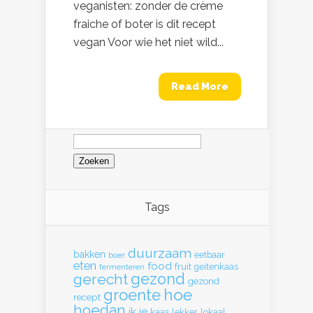
veganisten: zonder de crème
fraiche of boter is dit recept
vegan Voor wie het niet wild...
Read More
Zoeken
naar:
Tags
duurzaam
bakken
eetbaar
boer
eten
food
fruit
geitenkaas
fermenteren
gerecht
gezond
gezond
hoe
groente
recept
hoedan
ik
je
kaas
lekker
lokaal