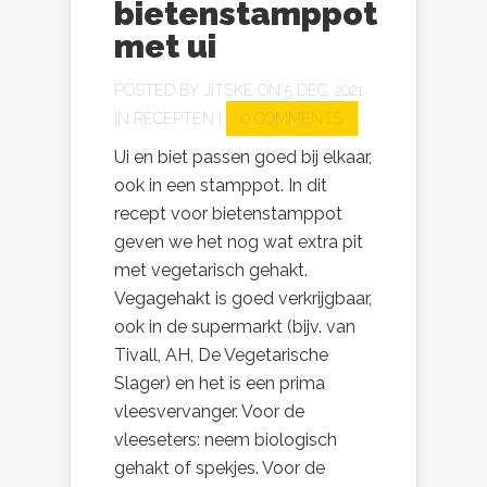
bietenstamppot
met ui
POSTED BY
JITSKE
ON 5 DEC, 2021
IN
RECEPTEN
|
0 COMMENTS
Ui en biet passen goed bij elkaar,
ook in een stamppot. In dit
recept voor bietenstamppot
geven we het nog wat extra pit
met vegetarisch gehakt.
Vegagehakt is goed verkrijgbaar,
ook in de supermarkt (bijv. van
Tivall, AH, De Vegetarische
Slager) en het is een prima
vleesvervanger. Voor de
vleeseters: neem biologisch
gehakt of spekjes. Voor de