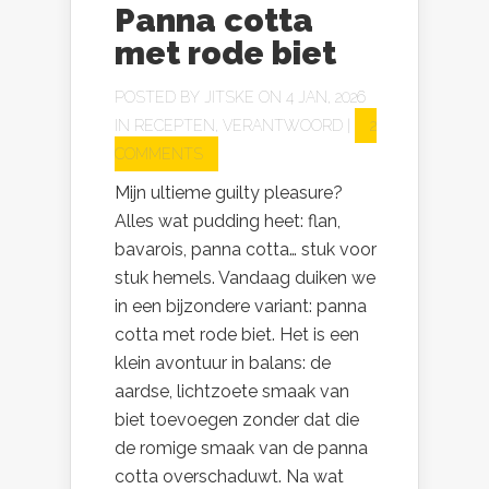
Panna cotta
met rode biet
POSTED BY
JITSKE
ON 4 JAN, 2026
IN
RECEPTEN
,
VERANTWOORD
|
2
COMMENTS
Mijn ultieme guilty pleasure?
Alles wat pudding heet: flan,
bavarois, panna cotta… stuk voor
stuk hemels. Vandaag duiken we
in een bijzondere variant: panna
cotta met rode biet. Het is een
klein avontuur in balans: de
aardse, lichtzoete smaak van
biet toevoegen zonder dat die
de romige smaak van de panna
cotta overschaduwt. Na wat