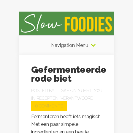
Navigation Menu
Gefermenteerde
rode biet
POSTED BY
JITSKE
ON 26 MRT, 2026
IN
RECEPTEN
,
VERANTWOORD
|
0 COMMENTS
Fermenteren heeft iets magisch.
Met een paar simpele
ingrediënten en een beetje