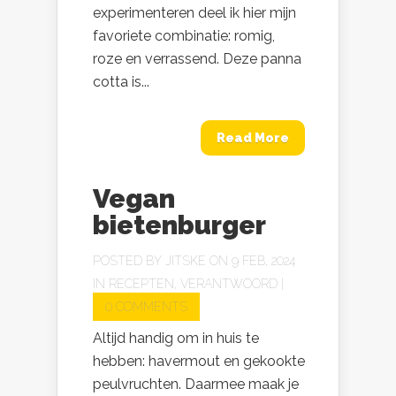
experimenteren deel ik hier mijn
favoriete combinatie: romig,
roze en verrassend. Deze panna
cotta is...
Read More
Vegan
bietenburger
POSTED BY
JITSKE
ON 9 FEB, 2024
IN
RECEPTEN
,
VERANTWOORD
|
0 COMMENTS
Altijd handig om in huis te
hebben: havermout en gekookte
peulvruchten. Daarmee maak je