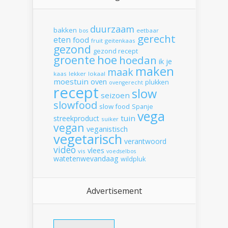
duurzaam
bakken
eetbaar
bos
gerecht
eten
food
fruit
geitenkaas
gezond
gezond recept
hoe
groente
hoedan
ik
je
maken
maak
kaas
lekker
lokaal
moestuin
oven
plukken
ovengerecht
recept
slow
seizoen
slowfood
slow food
Spanje
vega
tuin
streekproduct
suiker
vegan
veganistisch
vegetarisch
verantwoord
video
vlees
vis
voedselbos
watetenwevandaag
wildpluk
Advertisement