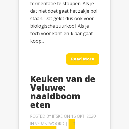
fermentatie te stoppen. Als je
dat niet doet gaat het zakje bol
staan. Dat geldt dus ook voor
biologische zuurkool. Als je
toch voor kant-en-klaar gaat:
koop...
Read More
Keuken van de
Veluwe:
naaldboom
eten
POSTED BY
JITSKE
ON 16 OKT, 2020
IN
VERANTWOORD
|
0