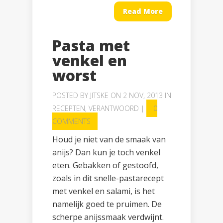
Read More
Pasta met
venkel en
worst
POSTED BY
JITSKE
ON 2 NOV, 2013 IN
RECEPTEN
,
VERANTWOORD
|
0
COMMENTS
Houd je niet van de smaak van
anijs? Dan kun je toch venkel
eten. Gebakken of gestoofd,
zoals in dit snelle-pastarecept
met venkel en salami, is het
namelijk goed te pruimen. De
scherpe anijssmaak verdwijnt.