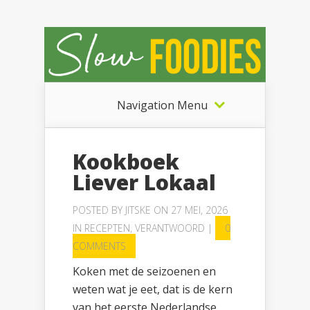
Navigation Menu
Kookboek
Liever Lokaal
POSTED BY
JITSKE
ON 27 MEI, 2026
IN
RECEPTEN
,
VERANTWOORD
|
0
COMMENTS
Koken met de seizoenen en
weten wat je eet, dat is de kern
van het eerste Nederlandse