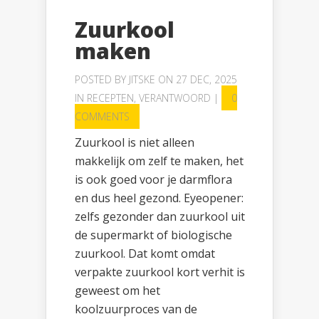
Zuurkool
maken
POSTED BY
JITSKE
ON 27 DEC, 2025
IN
RECEPTEN
,
VERANTWOORD
|
0
COMMENTS
Zuurkool is niet alleen
makkelijk om zelf te maken, het
is ook goed voor je darmflora
en dus heel gezond. Eyeopener:
zelfs gezonder dan zuurkool uit
de supermarkt of biologische
zuurkool. Dat komt omdat
verpakte zuurkool kort verhit is
geweest om het
koolzuurproces van de