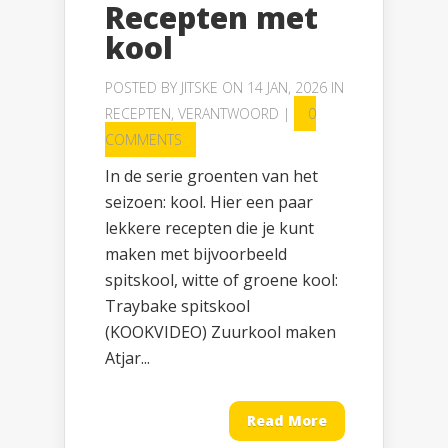
Recepten met
kool
POSTED BY
JITSKE
ON 14 JAN, 2026 IN
RECEPTEN
,
VERANTWOORD
|
0
COMMENTS
In de serie groenten van het
seizoen: kool. Hier een paar
lekkere recepten die je kunt
maken met bijvoorbeeld
spitskool, witte of groene kool:
Traybake spitskool
(KOOKVIDEO) Zuurkool maken
Atjar...
Read More