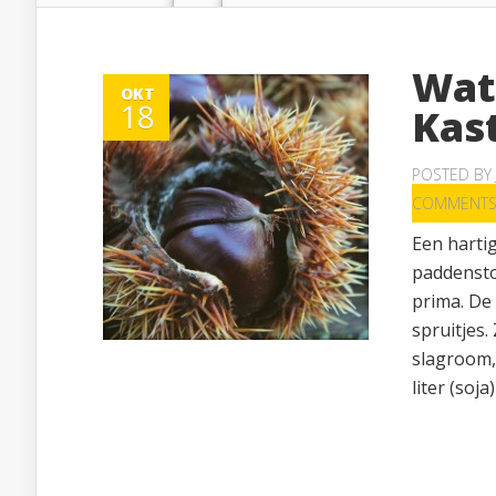
Wat
OKT
18
Kas
POSTED BY
COMMENT
Een hartig
paddensto
prima. De
spruitjes.
slagroom,
liter (soj