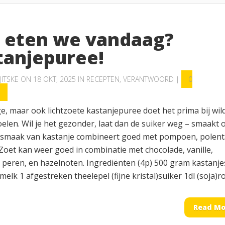
 eten we vandaag?
tanjepuree!
JITSKE
ON 18 OKT, 2025 IN
RECEPTEN
,
VERANTWOORD
|
0
S
e, maar ook lichtzoete kastanjepuree doet het prima bij wil
elen. Wil je het gezonder, laat dan de suiker weg – smaakt 
 smaak van kastanje combineert goed met pompoen, polent
 Zoet kan weer goed in combinatie met chocolade, vanille,
 peren, en hazelnoten. Ingrediënten (4p) 500 gram kastanje
a)melk 1 afgestreken theelepel (fijne kristal)suiker 1dl (soja)r
Read Mo