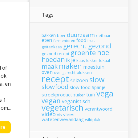
Tags
duurzaam
bakken
boer
eetbaar
eten
food
fruit
fermenteren
gerecht
gezond
geitenkaas
hoe
groente
gezond recept
hoedan
ik
je
kaas
lekker
lokaal
maken
maak
moestuin
d of
oven
plukken
ovengerecht
ook
recept
slow
seizoen
a, en
slowfood
slow food
Spanje
vega
tuin
streekproduct
suiker
vegan
s 1
veganistisch
vegetarisch
oom...
verantwoord
video
vlees
vis
watetenwevandaag
wildpluk
re