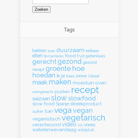
naar:
Tags
duurzaam
bakken
eetbaar
boer
eten
food
fruit
geitenkaas
fermenteren
gerecht
gezond
gezond
hoe
groente
recept
hoedan
ik
je
kaas
lekker
lokaal
maken
maak
moestuin
oven
recept
plukken
ovengerecht
slow
slowfood
seizoen
slow food
streekproduct
Spanje
vega
vegan
tuin
suiker
vegetarisch
veganistisch
video
verantwoord
vlees
vis
watetenwevandaag
wildpluk