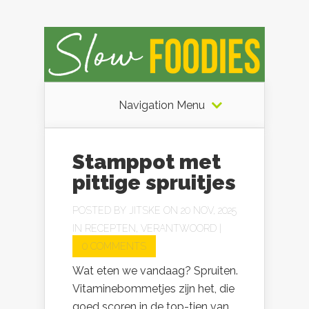
Navigation Menu
Stamppot met
pittige spruitjes
POSTED BY
JITSKE
ON 20 NOV, 2025
IN
RECEPTEN
,
VERANTWOORD
|
0 COMMENTS
Wat eten we vandaag? Spruiten.
Vitaminebommetjes zijn het, die
goed scoren in de top-tien van