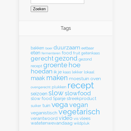
naar:
Tags
duurzaam
bakken
eetbaar
boer
eten
food
fruit
geitenkaas
fermenteren
gerecht
gezond
gezond
hoe
groente
recept
hoedan
ik
je
kaas
lekker
lokaal
maken
maak
moestuin
oven
recept
plukken
ovengerecht
slow
slowfood
seizoen
slow food
streekproduct
Spanje
vega
vegan
tuin
suiker
vegetarisch
veganistisch
video
verantwoord
vlees
vis
watetenwevandaag
wildpluk