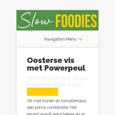
Navigation Menu
Oosterse vis
met Powerpeul
POSTED BY
JITSKE
ON 15 JAN, 2020
IN
RECEPTEN
,
VERANTWOORD
|
0 COMMENTS
Vis met bonen en tomatensaus,
een prima combinatie. Het
recept wordt extra lekker als je