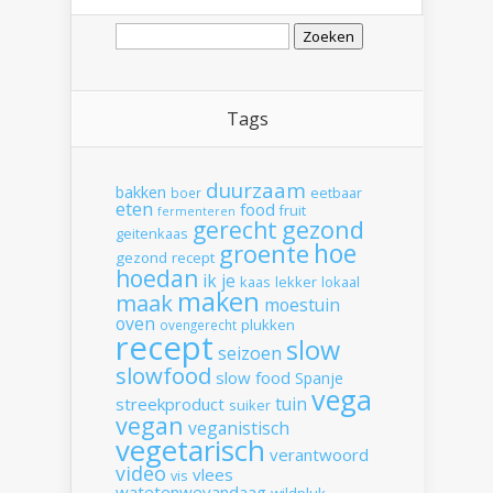
Zoeken
naar:
Tags
duurzaam
bakken
boer
eetbaar
eten
food
fruit
fermenteren
gerecht
gezond
geitenkaas
hoe
groente
gezond recept
hoedan
ik
je
kaas
lekker
lokaal
maken
maak
moestuin
oven
plukken
ovengerecht
recept
slow
seizoen
slowfood
slow food
Spanje
vega
tuin
streekproduct
suiker
vegan
veganistisch
vegetarisch
verantwoord
video
vlees
vis
watetenwevandaag
wildpluk