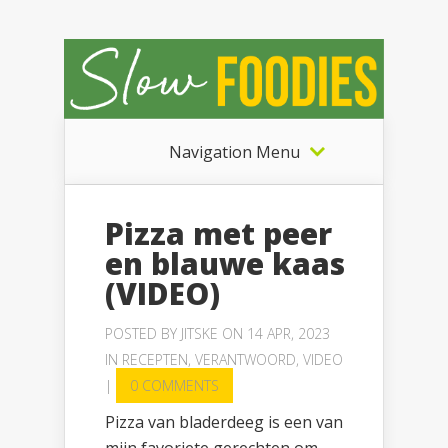
Navigation Menu
Pizza met peer
en blauwe kaas
(VIDEO)
POSTED BY
JITSKE
ON 14 APR, 2023
IN
RECEPTEN
,
VERANTWOORD
,
VIDEO
|
0 COMMENTS
Pizza van bladerdeeg is een van