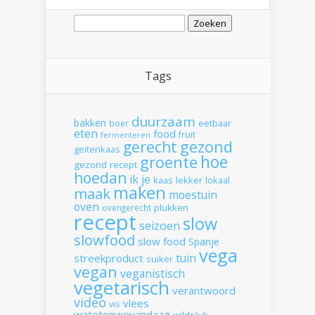
Zoeken
naar:
Tags
duurzaam
bakken
boer
eetbaar
eten
food
fruit
fermenteren
gerecht
gezond
geitenkaas
hoe
groente
gezond recept
hoedan
ik
je
kaas
lekker
lokaal
maken
maak
moestuin
oven
plukken
ovengerecht
recept
slow
seizoen
slowfood
slow food
Spanje
vega
tuin
streekproduct
suiker
vegan
veganistisch
vegetarisch
verantwoord
video
vlees
vis
watetenwevandaag
wildpluk