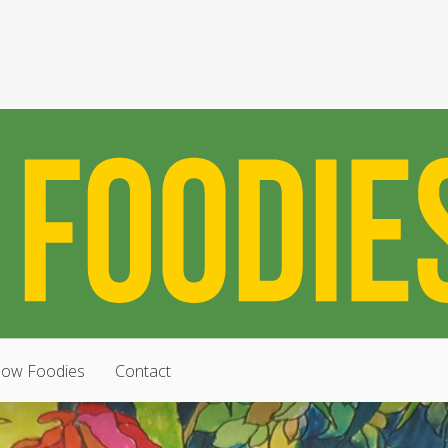
low Foodies
Contact