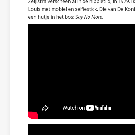
Zeijlstra verscheen al in de hippietijd, in 1979. 
Louis met mobiel en selfiestick. Die van De Koni
een hutje in het bos; S
ay No More
.