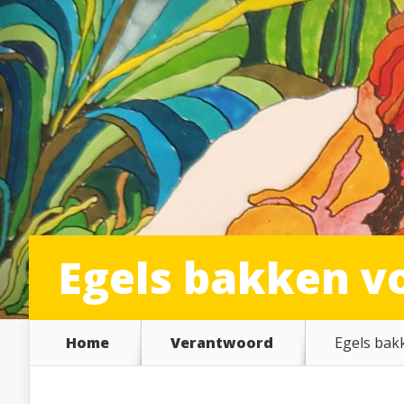
Egels bakken v
Home
Verantwoord
Egels bak