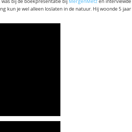
Ik was bij de boekpresentatie bij
MergenMetz
en interviewde
ng kun je wel alleen loslaten in de natuur. Hij woonde 5 jaar