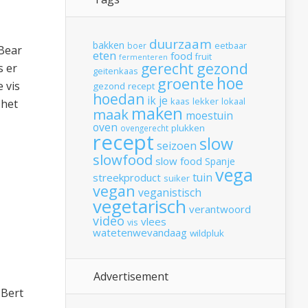
duurzaam
bakken
boer
eetbaar
 Bear
eten
food
fruit
fermenteren
gerecht
gezond
s er
geitenkaas
hoe
groente
 vis
gezond recept
hoedan
ik
je
kaas
lekker
lokaal
 het
maken
maak
moestuin
oven
plukken
ovengerecht
recept
slow
seizoen
slowfood
slow food
Spanje
vega
tuin
streekproduct
suiker
vegan
veganistisch
vegetarisch
verantwoord
video
vlees
vis
watetenwevandaag
wildpluk
Advertisement
 Bert