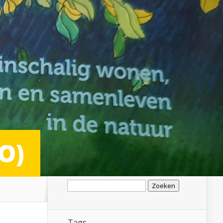
O)
Zoeken
naar:
Tags