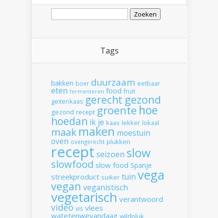
Zoeken
naar:
Tags
duurzaam
bakken
boer
eetbaar
eten
food
fruit
fermenteren
gerecht
gezond
geitenkaas
hoe
groente
gezond recept
hoedan
ik
je
kaas
lekker
lokaal
maken
maak
moestuin
oven
plukken
ovengerecht
recept
slow
seizoen
slowfood
slow food
Spanje
vega
tuin
streekproduct
suiker
vegan
veganistisch
vegetarisch
verantwoord
video
vlees
vis
watetenwevandaag
wildpluk