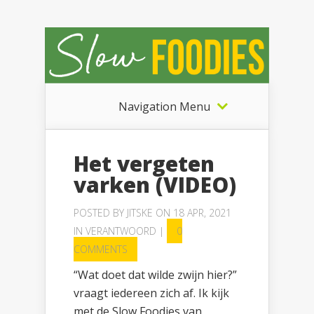
Navigation Menu
Het vergeten
varken (VIDEO)
POSTED BY
JITSKE
ON 18 APR, 2021
IN
VERANTWOORD
|
0
COMMENTS
“Wat doet dat wilde zwijn hier?”
vraagt iedereen zich af. Ik kijk
met de Slow Foodies van