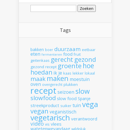
Zoeken
naar:
Tags
duurzaam
bakken
boer
eetbaar
eten
food
fruit
fermenteren
gerecht
gezond
geitenkaas
hoe
groente
gezond recept
hoedan
ik
je
kaas
lekker
lokaal
maken
maak
moestuin
oven
plukken
ovengerecht
recept
slow
seizoen
slowfood
slow food
Spanje
vega
tuin
streekproduct
suiker
vegan
veganistisch
vegetarisch
verantwoord
video
vlees
vis
watetenwevandaag
wildpluk