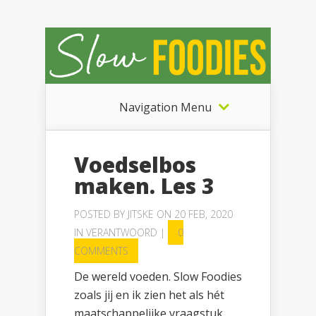
Navigation Menu
Voedselbos
maken. Les 3
POSTED BY
JITSKE
ON 20 FEB, 2020
IN
VERANTWOORD
|
0
COMMENTS
De wereld voeden. Slow Foodies
zoals jij en ik zien het als hét
maatschappelijke vraagstuk.