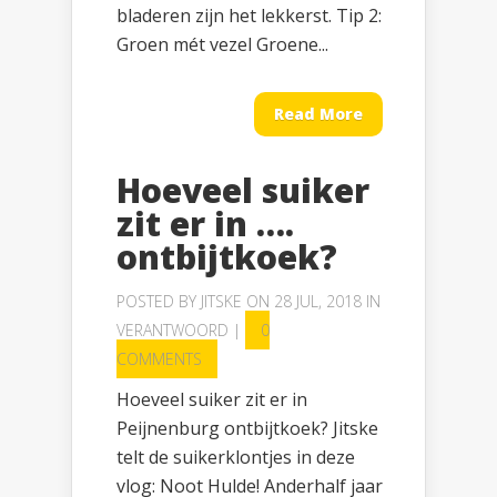
bladeren zijn het lekkerst. Tip 2:
Groen mét vezel Groene...
Read More
Hoeveel suiker
zit er in ….
ontbijtkoek?
POSTED BY
JITSKE
ON 28 JUL, 2018 IN
VERANTWOORD
|
0
COMMENTS
Hoeveel suiker zit er in
Peijnenburg ontbijtkoek? Jitske
telt de suikerklontjes in deze
vlog: Noot Hulde! Anderhalf jaar