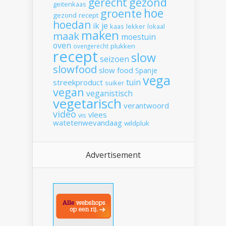
gerecht
gezond
geitenkaas
hoe
groente
gezond recept
hoedan
ik
je
kaas
lekker
lokaal
maken
maak
moestuin
oven
plukken
ovengerecht
recept
slow
seizoen
slowfood
slow food
Spanje
vega
tuin
streekproduct
suiker
vegan
veganistisch
vegetarisch
verantwoord
video
vlees
vis
watetenwevandaag
wildpluk
Advertisement