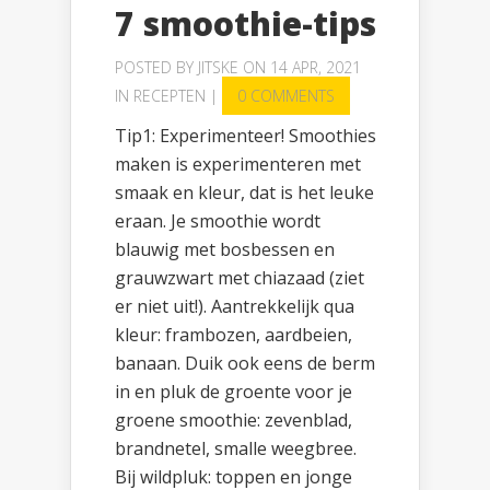
7 smoothie-tips
POSTED BY
JITSKE
ON 14 APR, 2021
IN
RECEPTEN
|
0 COMMENTS
Tip1: Experimenteer! Smoothies
maken is experimenteren met
smaak en kleur, dat is het leuke
eraan. Je smoothie wordt
blauwig met bosbessen en
grauwzwart met chiazaad (ziet
er niet uit!). Aantrekkelijk qua
kleur: frambozen, aardbeien,
banaan. Duik ook eens de berm
in en pluk de groente voor je
groene smoothie: zevenblad,
brandnetel, smalle weegbree.
Bij wildpluk: toppen en jonge