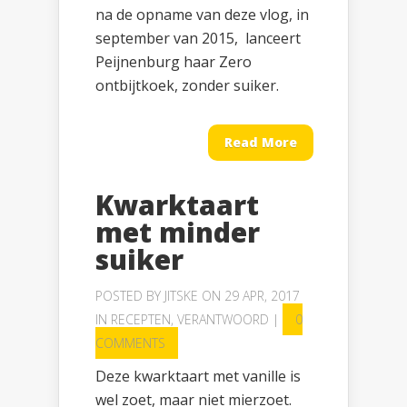
na de opname van deze vlog, in
september van 2015, lanceert
Peijnenburg haar Zero
ontbijtkoek, zonder suiker.
Read More
Kwarktaart
met minder
suiker
POSTED BY
JITSKE
ON 29 APR, 2017
IN
RECEPTEN
,
VERANTWOORD
|
0
COMMENTS
Deze kwarktaart met vanille is
wel zoet, maar niet mierzoet.