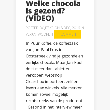
Welke chocola
is gezond?
(VIDEO)
POSTED BY
JITSKE
ON 8 DEC, 2016 IN
VERANTWOORD
|
1 COMMENT
In Puur Koffie, de koffiezaak
van Jan-Paul Fros in
Oosterbeek vind je gezonde en
eerlijke chocola. Maar Jan-Paul
doet meer dan tabletten
verkopen: webshop
Clearchox importeert zelf en
levert aan winkels. Alle merken
komen zoveel mogelijk
rechtstreeks van de producent.
Gezond In het interview meer