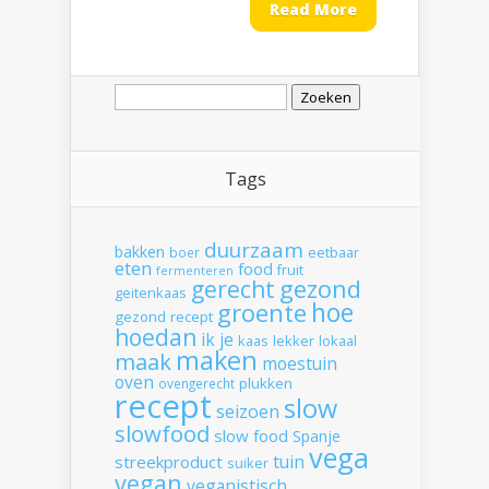
Read More
Zoeken
naar:
Tags
duurzaam
bakken
boer
eetbaar
eten
food
fruit
fermenteren
gerecht
gezond
geitenkaas
hoe
groente
gezond recept
hoedan
ik
je
kaas
lekker
lokaal
maken
maak
moestuin
oven
plukken
ovengerecht
recept
slow
seizoen
slowfood
slow food
Spanje
vega
tuin
streekproduct
suiker
vegan
veganistisch