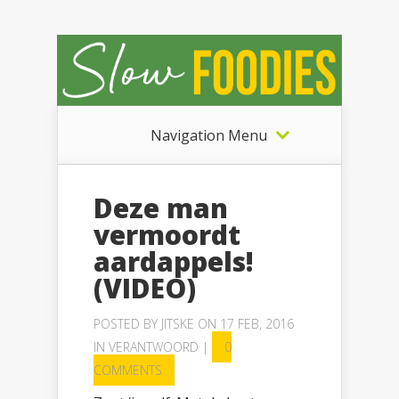
Navigation Menu
Deze man
vermoordt
aardappels!
(VIDEO)
POSTED BY
JITSKE
ON 17 FEB, 2016
IN
VERANTWOORD
|
0
COMMENTS