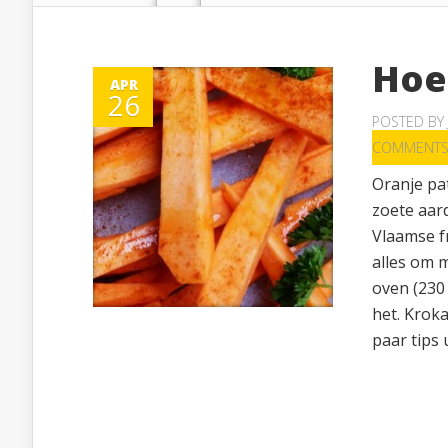
Hoe 
APR
26
POSTED BY
COMMENT
Oranje pat
zoete aard
Vlaamse f
alles om m
oven (230
het. Krok
paar tips ui