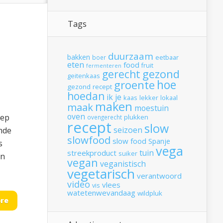
Tags
duurzaam
bakken
boer
eetbaar
eten
food
fruit
fermenteren
gerecht
gezond
geitenkaas
hoe
groente
gezond recept
hoedan
ik
je
kaas
lekker
lokaal
maken
maak
moestuin
oven
hep
plukken
ovengerecht
recept
slow
seizoen
rmde
slowfood
slow food
Spanje
s
vega
tuin
streekproduct
suiker
en
vegan
veganistisch
vegetarisch
verantwoord
video
vlees
vis
watetenwevandaag
wildpluk
re