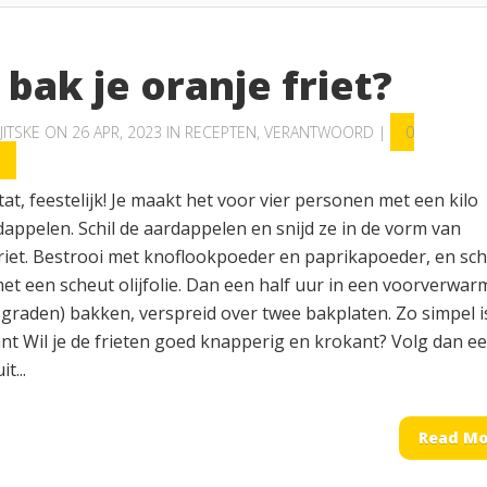
bak je oranje friet?
JITSKE
ON 26 APR, 2023 IN
RECEPTEN
,
VERANTWOORD
|
0
S
at, feestelijk! Je maakt het voor vier personen met een kilo
appelen. Schil de aardappelen en snijd ze in de vorm van
riet. Bestrooi met knoflookpoeder en paprikapoeder, en sc
et een scheut olijfolie. Dan een half uur in een voorverwa
 graden) bakken, verspreid over twee bakplaten. Zo simpel i
ant Wil je de frieten goed knapperig en krokant? Volg dan e
t...
Read Mo