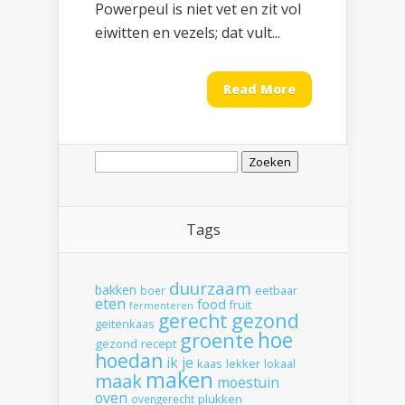
Powerpeul is niet vet en zit vol
eiwitten en vezels; dat vult...
Read More
Zoeken
naar:
Tags
duurzaam
bakken
boer
eetbaar
eten
food
fruit
fermenteren
gerecht
gezond
geitenkaas
hoe
groente
gezond recept
hoedan
ik
je
kaas
lekker
lokaal
maken
maak
moestuin
oven
plukken
ovengerecht