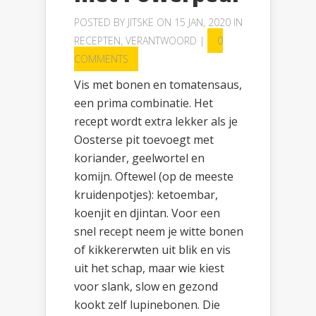
POSTED BY
JITSKE
ON 15 JAN, 2020 IN
RECEPTEN
,
VERANTWOORD
|
0
COMMENTS
Vis met bonen en tomatensaus,
een prima combinatie. Het
recept wordt extra lekker als je
Oosterse pit toevoegt met
koriander, geelwortel en
komijn. Oftewel (op de meeste
kruidenpotjes): ketoembar,
koenjit en djintan. Voor een
snel recept neem je witte bonen
of kikkererwten uit blik en vis
uit het schap, maar wie kiest
voor slank, slow en gezond
kookt zelf lupinebonen. Die