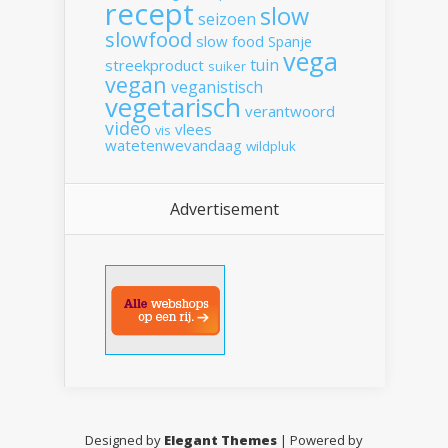
recept
slow
seizoen
slowfood
slow food
Spanje
vega
tuin
streekproduct
suiker
vegan
veganistisch
vegetarisch
verantwoord
video
vlees
vis
watetenwevandaag
wildpluk
Advertisement
Designed by
Elegant Themes
| Powered by