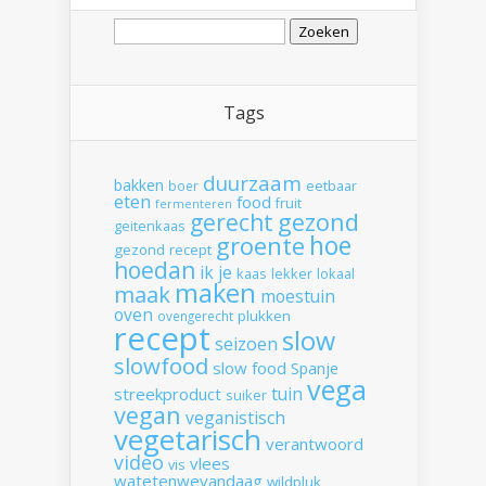
Zoeken
naar:
Tags
duurzaam
bakken
boer
eetbaar
eten
food
fruit
fermenteren
gerecht
gezond
geitenkaas
hoe
groente
gezond recept
hoedan
ik
je
kaas
lekker
lokaal
maken
maak
moestuin
oven
plukken
ovengerecht
recept
slow
seizoen
slowfood
slow food
Spanje
vega
tuin
streekproduct
suiker
vegan
veganistisch
vegetarisch
verantwoord
video
vlees
vis
watetenwevandaag
wildpluk