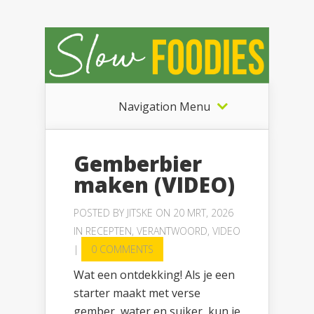
Navigation Menu
Gemberbier
maken (VIDEO)
POSTED BY
JITSKE
ON 20 MRT, 2026
IN
RECEPTEN
,
VERANTWOORD
,
VIDEO
|
0 COMMENTS
Wat een ontdekking! Als je een
starter maakt met verse
gember, water en suiker, kun je