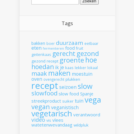
naar:
Tags
duurzaam
bakken
boer
eetbaar
eten
food
fruit
fermenteren
gerecht
gezond
geitenkaas
hoe
groente
gezond recept
hoedan
ik
je
kaas
lekker
lokaal
maken
maak
moestuin
oven
plukken
ovengerecht
recept
slow
seizoen
slowfood
slow food
Spanje
vega
tuin
streekproduct
suiker
vegan
veganistisch
vegetarisch
verantwoord
video
vlees
vis
watetenwevandaag
wildpluk