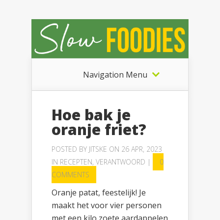
Navigation Menu
Hoe bak je
oranje friet?
POSTED BY
JITSKE
ON 26 APR, 2023
IN
RECEPTEN
,
VERANTWOORD
|
0
COMMENTS
Oranje patat, feestelijk! Je
maakt het voor vier personen
met een kilo zoete aardappelen.