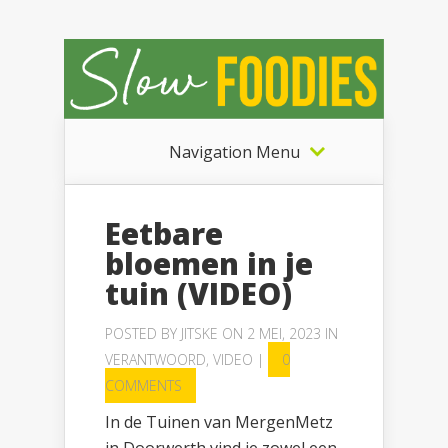
Navigation Menu
Eetbare
bloemen in je
tuin (VIDEO)
POSTED BY
JITSKE
ON 2 MEI, 2023 IN
VERANTWOORD
,
VIDEO
|
0
COMMENTS
In de Tuinen van MergenMetz