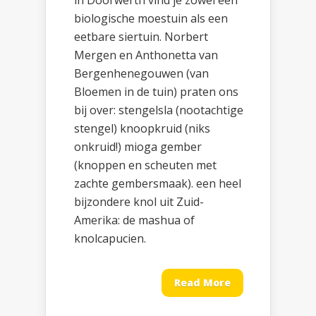
in Doorwerth vind je zowel een
biologische moestuin als een
eetbare siertuin. Norbert
Mergen en Anthonetta van
Bergenhenegouwen (van
Bloemen in de tuin) praten ons
bij over: stengelsla (nootachtige
stengel) knoopkruid (niks
onkruid!) mioga gember
(knoppen en scheuten met
zachte gembersmaak). een heel
bijzondere knol uit Zuid-
Amerika: de mashua of
knolcapucien.
Read More