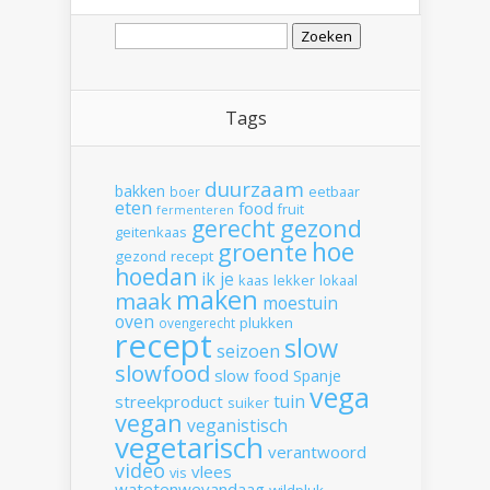
Zoeken
naar:
Tags
duurzaam
bakken
boer
eetbaar
eten
food
fruit
fermenteren
gerecht
gezond
geitenkaas
hoe
groente
gezond recept
hoedan
ik
je
kaas
lekker
lokaal
maken
maak
moestuin
oven
plukken
ovengerecht
recept
slow
seizoen
slowfood
slow food
Spanje
vega
tuin
streekproduct
suiker
vegan
veganistisch
vegetarisch
verantwoord
video
vlees
vis
watetenwevandaag
wildpluk