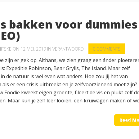
ls bakken voor dummies
DEO)
JITSKE
ON 12 MEI, 2019 IN
VERANTWOORD
|
0 COMMENTS
we zijn er gek op. Althans, we zien graag een ánder ploetere
is: Expeditie Robinson, Bear Grylls, The Island. Maar zelf
in de natuur is wel even wat anders. Hoe zou jij het van
als er een crisis uitbreekt en je zelfvoorzienend moet zijn?
w Foodie kweekt eigen groente, fileert de vis en plukt zelf d
en. Maar kun je zelf leer looien, een kruiwagen maken of wol
Read Mo