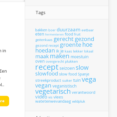
Tags
duurzaam
bakken
boer
eetbaar
eten
food
fruit
fermenteren
gerecht
gezond
geitenkaas
hoe
groente
gezond recept
hoedan
n in
ik
je
kaas
lekker
lokaal
maken
maak
moestuin
oven
plukken
ovengerecht
recept
slow
seizoen
 Een
slowfood
slow food
Spanje
vega
e
tuin
streekproduct
suiker
vegan
...
veganistisch
vegetarisch
verantwoord
video
vlees
vis
re
watetenwevandaag
wildpluk