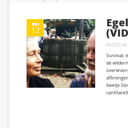
Ege
MEI
12
(VI
POSTED BY
Survival, 
de wildern
overleven 
afbrengen 
beetje Slo
cantharell