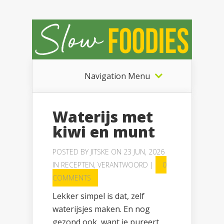
Navigation Menu
Waterijs met
kiwi en munt
POSTED BY
JITSKE
ON 23 JUN, 2026
IN
RECEPTEN
,
VERANTWOORD
|
0
COMMENTS
Lekker simpel is dat, zelf
waterijsjes maken. En nog
gezond ook, want je pureert