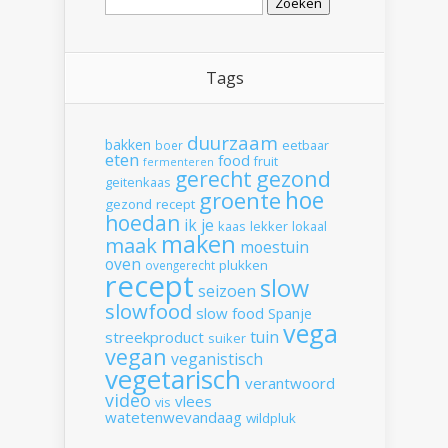
naar:
Tags
duurzaam
bakken
boer
eetbaar
eten
food
fruit
fermenteren
gerecht
gezond
geitenkaas
hoe
groente
gezond recept
hoedan
ik
je
kaas
lekker
lokaal
maken
maak
moestuin
oven
plukken
ovengerecht
recept
slow
seizoen
slowfood
slow food
Spanje
vega
tuin
streekproduct
suiker
vegan
veganistisch
vegetarisch
verantwoord
video
vlees
vis
watetenwevandaag
wildpluk