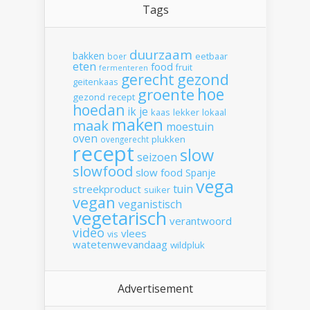
Tags
duurzaam
bakken
boer
eetbaar
eten
food
fruit
fermenteren
gerecht
gezond
geitenkaas
hoe
groente
gezond recept
hoedan
ik
je
kaas
lekker
lokaal
maken
maak
moestuin
oven
plukken
ovengerecht
recept
slow
seizoen
slowfood
slow food
Spanje
vega
tuin
streekproduct
suiker
vegan
veganistisch
vegetarisch
verantwoord
video
vlees
vis
watetenwevandaag
wildpluk
Advertisement