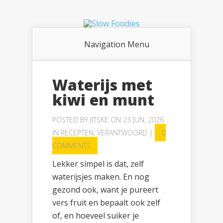
Navigation Menu
Waterijs met
kiwi en munt
POSTED BY
JITSKE
ON 23 JUN, 2026
IN
RECEPTEN
,
VERANTWOORD
|
0
COMMENTS
Lekker simpel is dat, zelf
waterijsjes maken. En nog
gezond ook, want je pureert
vers fruit en bepaalt ook zelf
of, en hoeveel suiker je