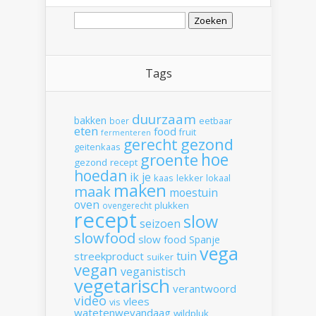
Zoeken
naar:
Tags
duurzaam
bakken
boer
eetbaar
eten
food
fruit
fermenteren
gerecht
gezond
geitenkaas
hoe
groente
gezond recept
hoedan
ik
je
kaas
lekker
lokaal
maken
maak
moestuin
oven
plukken
ovengerecht
recept
slow
seizoen
slowfood
slow food
Spanje
vega
tuin
streekproduct
suiker
vegan
veganistisch
vegetarisch
verantwoord
video
vlees
vis
watetenwevandaag
wildpluk