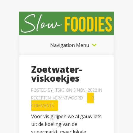
Navigation Menu
Zoetwater-
viskoekjes
POSTED BY
JITSKE
ON 5 NOV, 2022 IN
RECEPTEN
,
VERANTWOORD
|
0
COMMENTS
Voor vis grijpen we al gauw iets
uit de koeling van de
supermarkt, maar lokale