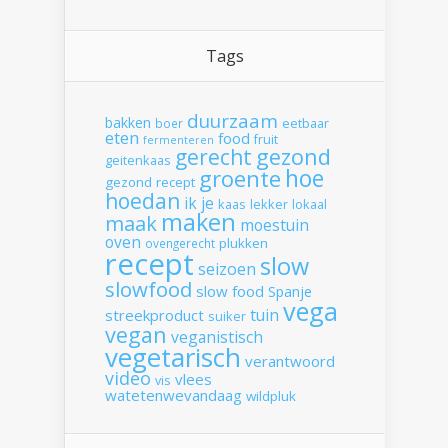
Tags
duurzaam
bakken
boer
eetbaar
eten
food
fruit
fermenteren
gerecht
gezond
geitenkaas
hoe
groente
gezond recept
hoedan
ik
je
kaas
lekker
lokaal
maken
maak
moestuin
oven
plukken
ovengerecht
recept
slow
seizoen
slowfood
slow food
Spanje
vega
tuin
streekproduct
suiker
vegan
veganistisch
vegetarisch
verantwoord
video
vlees
vis
watetenwevandaag
wildpluk