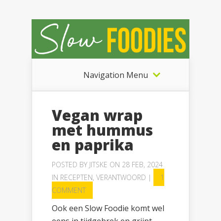
Navigation Menu
Vegan wrap
met hummus
en paprika
POSTED BY
JITSKE
ON 28 FEB, 2024
IN
RECEPTEN
,
VERANTWOORD
|
1
COMMENT
Ook een Slow Foodie komt wel