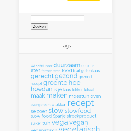
Zoeken
naar:
Tags
duurzaam
bakken
eetbaar
boer
eten
food
fruit
geitenkaas
fermenteren
gerecht
gezond
gezond
hoe
groente
recept
hoedan
ik
je
kaas
lekker
lokaal
maken
maak
moestuin
oven
recept
plukken
ovengerecht
slow
slowfood
seizoen
slow food
streekproduct
Spanje
vega
vegan
tuin
suiker
vegetarisch
veganistisch