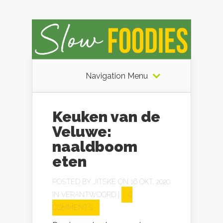
Navigation Menu
Keuken van de
Veluwe:
naaldboom
eten
POSTED BY
JITSKE
ON 16 OKT, 2020
IN
VERANTWOORD
|
0
COMMENTS