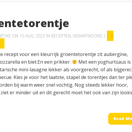
entetorentje
JITSKE
ON 10 AUG, 2023 IN
RECEPTEN
,
VERANTWOORD
|
0
S
lle recept voor een kleurrijk groentetorentje zit aubergine,
ozzarella en biet.En een prikker.
Met een yoghurtsaus is
arische mini-lasagne lekker als voorgerecht, of als bijgerec
becue. Kies je voor het laatste, stapel de torentjes dan ter p
orden bij warm weer snel vochtig. Nog steeds lekker hoor,
 ziet er minder uit en dit gerecht moet het ook van zijn look
Read Mo