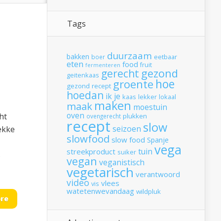
Tags
duurzaam
bakken
boer
eetbaar
eten
food
fruit
fermenteren
gerecht
gezond
geitenkaas
hoe
groente
gezond recept
hoedan
ik
je
kaas
lekker
lokaal
maken
maak
moestuin
oven
ht
plukken
ovengerecht
recept
slow
seizoen
lekke
slowfood
slow food
Spanje
vega
tuin
streekproduct
suiker
s
vegan
veganistisch
vegetarisch
verantwoord
video
vlees
vis
watetenwevandaag
wildpluk
re