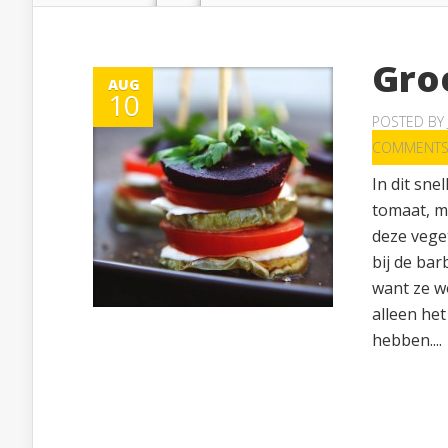
Gro
AUG
10
POSTED BY
COMMENT
In dit sne
tomaat, m
deze veget
bij de bar
want ze w
alleen het
hebben....