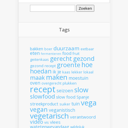
Zoeken
naar:
Tags
duurzaam
bakken
boer
eetbaar
eten
food
fruit
fermenteren
gerecht
gezond
geitenkaas
hoe
groente
gezond recept
hoedan
ik
je
kaas
lekker
lokaal
maken
maak
moestuin
oven
plukken
ovengerecht
recept
slow
seizoen
slowfood
slow food
Spanje
vega
tuin
streekproduct
suiker
vegan
veganistisch
vegetarisch
verantwoord
video
vlees
vis
watetenwevandaag
wildpluk