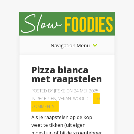
Navigation Menu
Pizza bianca
met raapstelen
POSTED BY
JITSKE
ON 24 MEI, 2025
IN
RECEPTEN
,
VERANTWOORD
|
0
COMMENTS
Als je raapstelen op de kop
weet te tikken (uit eigen
moestuin of bij de groenteboer