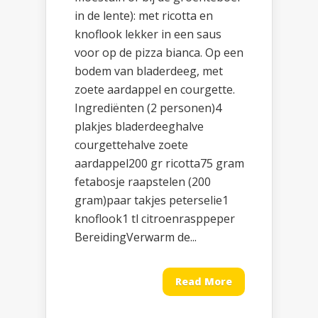
in de lente): met ricotta en
knoflook lekker in een saus
voor op de pizza bianca. Op een
bodem van bladerdeeg, met
zoete aardappel en courgette.
Ingrediënten (2 personen)4
plakjes bladerdeeghalve
courgettehalve zoete
aardappel200 gr ricotta75 gram
fetabosje raapstelen (200
gram)paar takjes peterselie1
knoflook1 tl citroenrasppeper
BereidingVerwarm de...
Read More