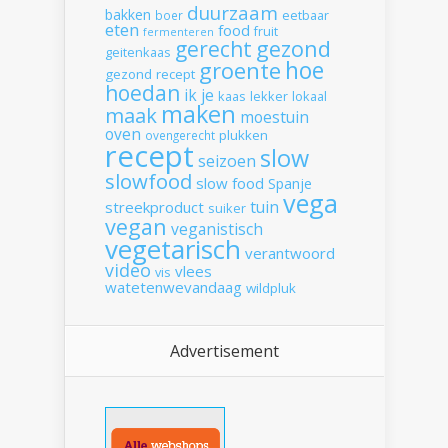
duurzaam
bakken
boer
eetbaar
eten
food
fruit
fermenteren
gerecht
gezond
geitenkaas
hoe
groente
gezond recept
hoedan
ik
je
kaas
lekker
lokaal
maken
maak
moestuin
oven
plukken
ovengerecht
recept
slow
seizoen
slowfood
slow food
Spanje
vega
tuin
streekproduct
suiker
vegan
veganistisch
vegetarisch
verantwoord
video
vlees
vis
watetenwevandaag
wildpluk
Advertisement