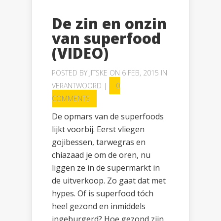
De zin en onzin
van superfood
(VIDEO)
POSTED BY
JITSKE
ON 6 FEB, 2015 IN
VERANTWOORD
|
0
COMMENTS
De opmars van de superfoods
lijkt voorbij. Eerst vliegen
gojibessen, tarwegras en
chiazaad je om de oren, nu
liggen ze in de supermarkt in
de uitverkoop. Zo gaat dat met
hypes. Of is superfood tóch
heel gezond en inmiddels
ingeburgerd? Hoe gezond zijn