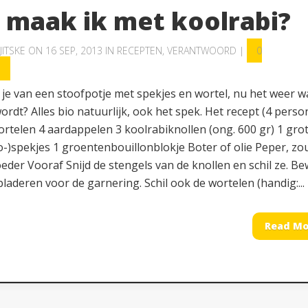
 maak ik met koolrabi?
JITSKE
ON 16 SEP, 2013 IN
RECEPTEN
,
VERANTWOORD
|
0
S
 je van een stoofpotje met spekjes en wortel, nu het weer w
rdt? Alles bio natuurlijk, ook het spek. Het recept (4 perso
rtelen 4 aardappelen 3 koolrabiknollen (ong. 600 gr) 1 grot
o-)spekjes 1 groentenbouillonblokje Boter of olie Peper, zou
eder Vooraf Snijd de stengels van de knollen en schil ze. B
laderen voor de garnering. Schil ook de wortelen (handig:...
Read Mo