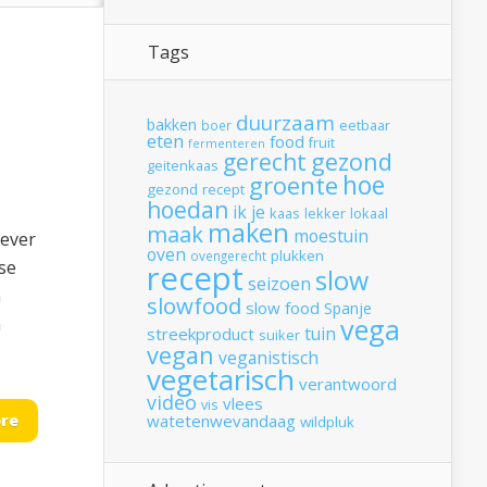
Tags
duurzaam
bakken
boer
eetbaar
eten
food
fruit
fermenteren
gerecht
gezond
geitenkaas
hoe
groente
gezond recept
hoedan
ik
je
kaas
lekker
lokaal
maken
maak
moestuin
lever
oven
plukken
ovengerecht
se
recept
slow
seizoen
m
slowfood
slow food
Spanje
vega
n
tuin
streekproduct
suiker
vegan
veganistisch
vegetarisch
verantwoord
video
vlees
vis
re
watetenwevandaag
wildpluk