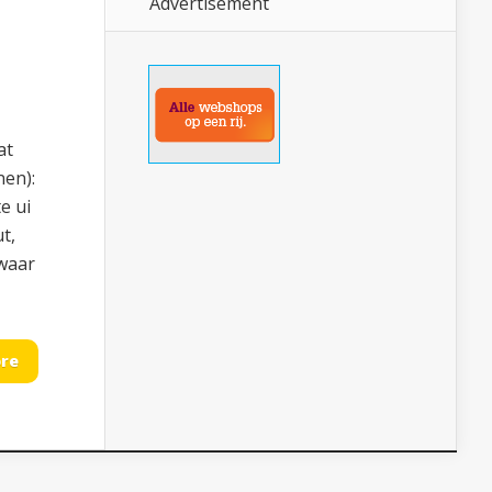
Advertisement
at
nen):
e ui
t,
ewaar
re