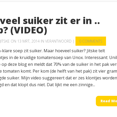
eel suiker zit er in ..
p? (VIDEO)
JITSKE
ON 13 MRT, 2014 IN
VERANTWOORD
|
0 COMMENTS
-klare soep zit suiker. Maar hoeveel suiker? Jitske telt
ntjes in de kruidige tomatensoep van Unox. Interessant: Uni
 op deze blog en meldt dat 70% van de suiker in het pak ver
e tomaten komt. Per kom (de helft van het pak) zit vier gra
de suiker. Mijn video suggereert dat er zes klontjes worde
 en dat klopt dus niet. Dat lijkt me een zinnige...
Read Mo