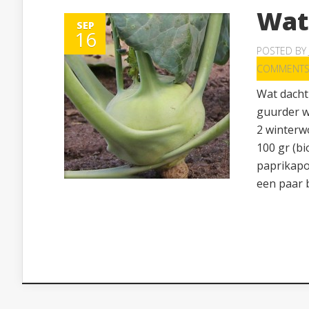
Wat
SEP
16
POSTED BY
COMMENT
Wat dacht
guurder wo
2 winterwo
100 gr (bi
paprikapo
een paar b