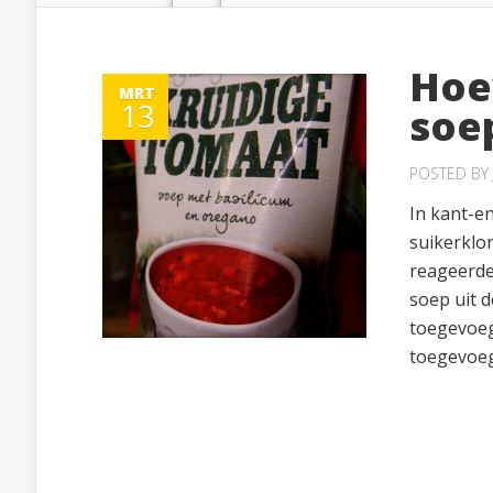
Hoev
MRT
13
soe
POSTED BY
In kant-en
suikerklo
reageerde
soep uit d
toegevoeg
toegevoegd