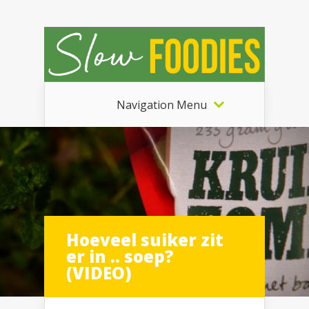
Navigation Menu
Hoeveel suiker zit
er in .. soep?
(VIDEO)