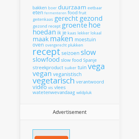
duurzaam
bakken
boer
eetbaar
eten
food
fruit
fermenteren
gerecht
gezond
geitenkaas
hoe
groente
gezond recept
hoedan
ik
je
kaas
lekker
lokaal
maken
maak
moestuin
oven
plukken
ovengerecht
recept
slow
seizoen
slowfood
slow food
Spanje
vega
tuin
streekproduct
suiker
vegan
veganistisch
vegetarisch
verantwoord
video
vlees
vis
watetenwevandaag
wildpluk
Advertisement