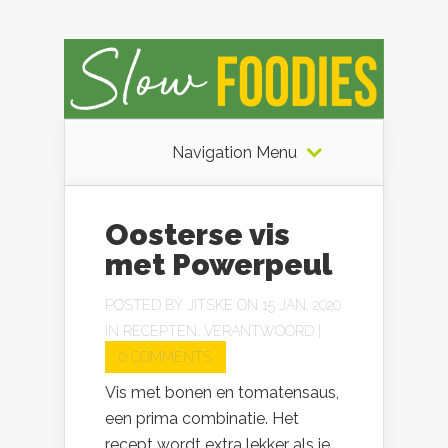
Navigation Menu
Oosterse vis
met Powerpeul
POSTED BY
JITSKE
ON 15 JAN, 2020
IN
RECEPTEN
,
VERANTWOORD
|
0 COMMENTS
Vis met bonen en tomatensaus,
een prima combinatie. Het
recept wordt extra lekker als je