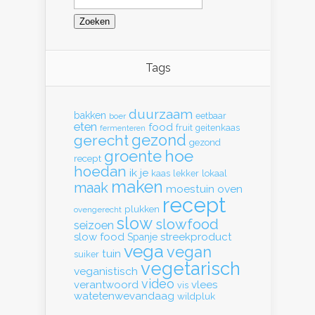
naar:
Tags
duurzaam
bakken
eetbaar
boer
eten
food
fruit
geitenkaas
fermenteren
gerecht
gezond
gezond
hoe
groente
recept
hoedan
ik
je
kaas
lekker
lokaal
maken
maak
moestuin
oven
recept
plukken
ovengerecht
slow
slowfood
seizoen
slow food
streekproduct
Spanje
vega
vegan
tuin
suiker
vegetarisch
veganistisch
video
verantwoord
vlees
vis
watetenwevandaag
wildpluk