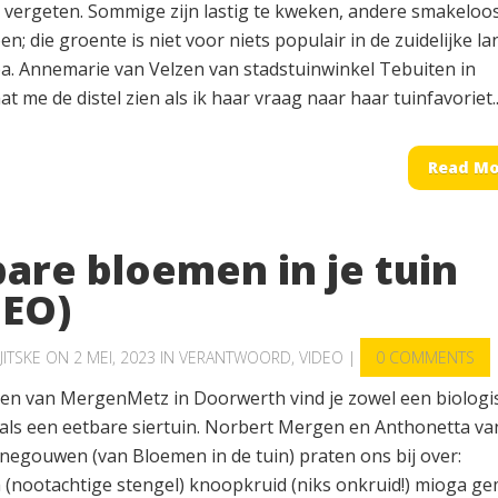
s vergeten. Sommige zijn lastig te kweken, andere smakeloos
en; die groente is niet voor niets populair in de zuidelijke l
a. Annemarie van Velzen van stadstuinwinkel Tebuiten in
t me de distel zien als ik haar vraag naar haar tuinfavoriet...
Read Mo
are bloemen in je tuin
DEO)
JITSKE
ON 2 MEI, 2023 IN
VERANTWOORD
,
VIDEO
|
0 COMMENTS
nen van MergenMetz in Doorwerth vind je zowel een biologi
als een eetbare siertuin. Norbert Mergen en Anthonetta va
egouwen (van Bloemen in de tuin) praten ons bij over:
a (nootachtige stengel) knoopkruid (niks onkruid!) mioga g