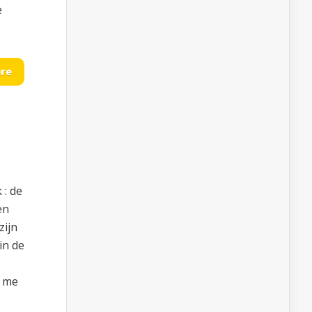
e
re
 : de
en
zijn
in de
e me