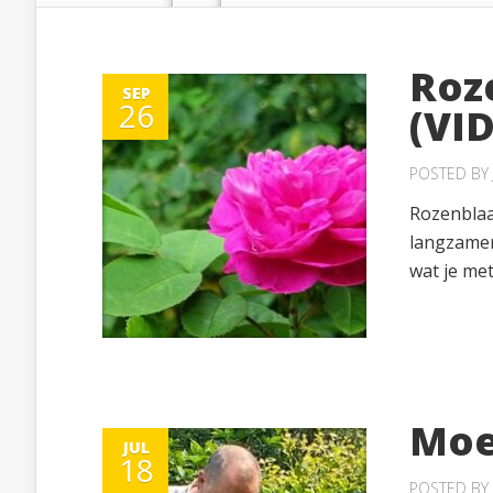
Roz
SEP
26
(VI
POSTED BY
Rozenblaad
langzamer
wat je met
Moe
JUL
18
POSTED BY