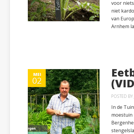
voor niet
niet kardo
van Europ
Arnhem laa
Eetb
MEI
02
(VI
POSTED BY
In de Tui
moestuin 
Bergenhen
stengelsl