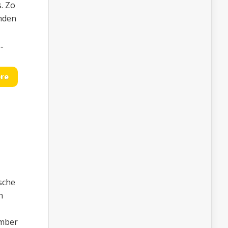
. Zo
anden
.
re
sche
n
ember