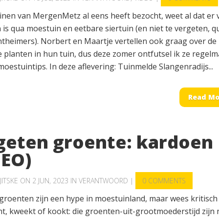
inen van MergenMetz al eens heeft bezocht, weet al dat er 
 is qua moestuin en eetbare siertuin (en niet te vergeten, q
theimers). Norbert en Maartje vertellen ook graag over de
 planten in hun tuin, dus deze zomer ontfutsel ik ze regelm
oestuintips. In deze aflevering: Tuinmelde Slangenradijs...
Read Mo
geten groente: kardoen
DEO)
JITSKE
ON 2 JUN, 2023 IN
VERANTWOORD
|
0 COMMENTS
groenten zijn een hype in moestuinland, maar wees kritisch
nt, kweekt of kookt: die groenten-uit-grootmoederstijd zijn 