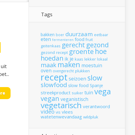
Tags
duurzaam
bakken
boer
eetbaar
eten
food
fruit
fermenteren
gerecht
gezond
geitenkaas
hoe
groente
gezond recept
hoedan
ik
je
kaas
lekker
lokaal
maken
maak
moestuin
uit
oven
plukken
ovengerecht
et...
recept
slow
seizoen
slowfood
slow food
Spanje
vega
tuin
streekproduct
re
suiker
vegan
veganistisch
vegetarisch
verantwoord
video
vlees
vis
watetenwevandaag
wildpluk