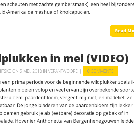
en scheuten met zachte gembersmaak). een heel bijzonder
Zuid-Amerika: de mashua of knolcapucien.
Read Mo
dplukken in mei (VIDEO)
JITSKE
ON 5 MEI, 2018 IN
VERANTWOORD
|
0 COMMENTS
s een prima periode voor de beginnende wildplukker zoals ik
planten bloeien volop en veel ervan zijn overbekende soort
sterbloem, paardenbloem, vergeet-mij-niet, en madelief. Ze 
eetbaar. De jonge bladeren van de paardenbloem zijn lekker 
 bloemen gebruik je als (eetbare) decoratie op gebak of in
 salade. Hovenier Anthonetta van Bergenhenegouwen leidd