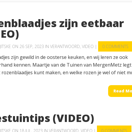
enblaadjes zijn eetbaar
DEO)
JITSKE
ON 26 SEP, 2023 IN
VERANTWOORD
,
VIDEO
|
0 COMMENTS
jes zijn gewild in de oosterse keuken, en wij leren ze ook
hand kennen. Maartje van de Tuinen van MergenMetz legt 
 rozenblaadjes kunt maken, en welke rozen je wel of niet mo
Read Mo
stuintips (VIDEO)
JITSKE
ON 18 JUL, 2023 IN
VERANTWOORD
,
VIDEO
|
0 COMMENTS