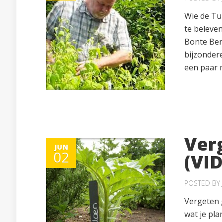
Wie de Tu
te beleven
Bonte Ben
bijzondere
een paar m
Ver
JUN
02
(VI
POSTED BY
Vergeten 
wat je pla