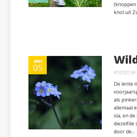
(knoppen 
knol uit 
Wil
MEI
05
POSTED BY
De lente i
voorjaars
als pinker
allemaal 
sla, en de
diezelfde
door de...