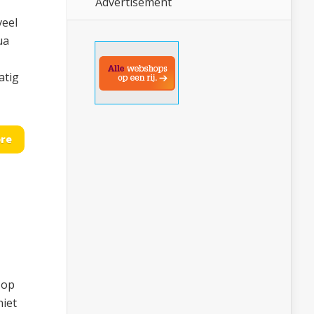
Advertisement
veel
ua
atig
re
 op
niet