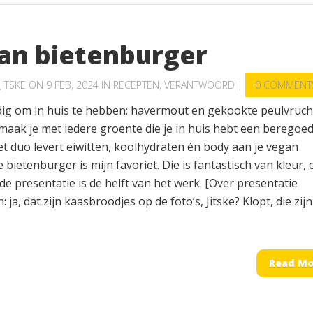
an bietenburger
JITSKE
ON 9 FEB, 2024 IN
RECEPTEN
,
VERANTWOORD
|
0 COMMENT
ndig om in huis te hebben: havermout en gekookte peulvruch
aak je met iedere groente die je in huis hebt een beregoe
et duo levert eiwitten, koolhydraten én body aan je vegan
 bietenburger is mijn favoriet. Die is fantastisch van kleur, 
de presentatie is de helft van het werk. [Over presentatie
 ja, dat zijn kaasbroodjes op de foto’s, Jitske? Klopt, die zijn
Read Mo