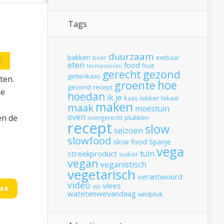
Tags
duurzaam
bakken
boer
eetbaar
S
eten
food
fruit
fermenteren
gerecht
gezond
geitenkaas
ten.
hoe
groente
gezond recept
de
hoedan
ik
je
kaas
lekker
lokaal
maken
maak
moestuin
oven
en de
plukken
ovengerecht
recept
slow
seizoen
slowfood
slow food
Spanje
vega
tuin
streekproduct
suiker
vegan
veganistisch
vegetarisch
verantwoord
video
vlees
vis
re
watetenwevandaag
wildpluk