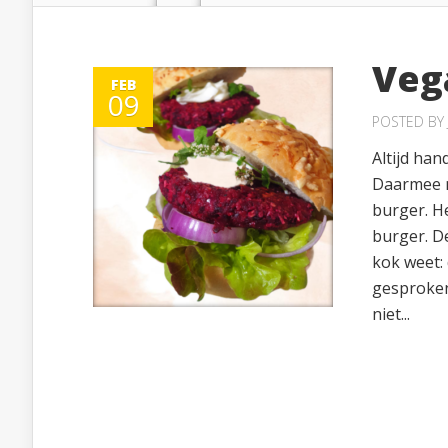
Veg
FEB
09
POSTED BY
Altijd ha
Daarmee m
burger. H
burger. De
kok weet: 
gesproken:
niet...