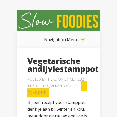
Navigation Menu
Vegetarische
andijviestamppot
POSTED BY
JITSKE
ON 24 MEI, 2024
IN
RECEPTEN
,
VERANTWOORD
|
1
COMMENT
Bij een recept voor stamppot
denk je aan bij winter en kou,
maar door de rauwe andijvie is