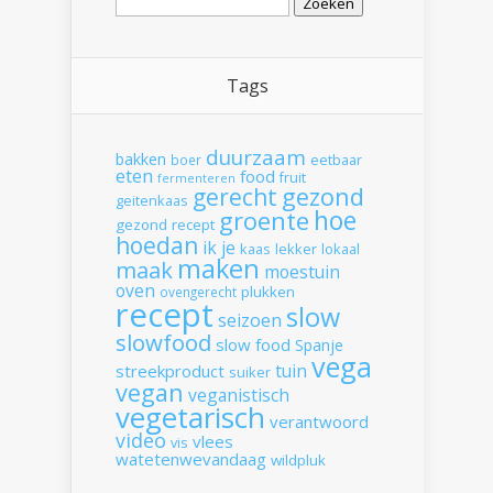
naar:
Tags
duurzaam
bakken
boer
eetbaar
eten
food
fruit
fermenteren
gerecht
gezond
geitenkaas
hoe
groente
gezond recept
hoedan
ik
je
kaas
lekker
lokaal
maken
maak
moestuin
oven
plukken
ovengerecht
recept
slow
seizoen
slowfood
slow food
Spanje
vega
tuin
streekproduct
suiker
vegan
veganistisch
vegetarisch
verantwoord
video
vlees
vis
watetenwevandaag
wildpluk