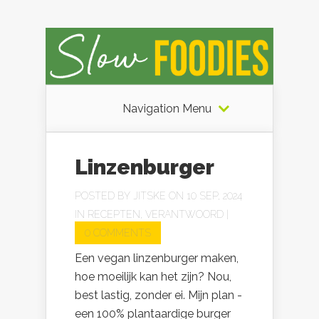
Navigation Menu
Linzenburger
POSTED BY
JITSKE
ON 10 SEP, 2024
IN
RECEPTEN
,
VERANTWOORD
|
0 COMMENTS
Een vegan linzenburger maken,
hoe moeilijk kan het zijn? Nou,
best lastig, zonder ei. Mijn plan -
een 100% plantaardige burger