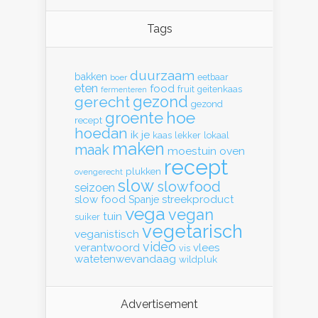
Tags
duurzaam
bakken
eetbaar
boer
eten
food
fruit
geitenkaas
fermenteren
gerecht
gezond
gezond
hoe
groente
recept
hoedan
ik
je
kaas
lekker
lokaal
maken
maak
moestuin
oven
recept
plukken
ovengerecht
slow
slowfood
seizoen
slow food
streekproduct
Spanje
vega
vegan
tuin
suiker
vegetarisch
veganistisch
video
verantwoord
vlees
vis
watetenwevandaag
wildpluk
Advertisement