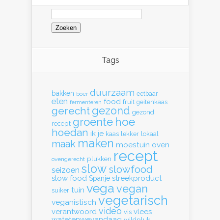
Zoeken
naar:
Tags
duurzaam
bakken
eetbaar
boer
eten
food
fruit
geitenkaas
fermenteren
gerecht
gezond
gezond
hoe
groente
recept
hoedan
ik
je
kaas
lekker
lokaal
maken
maak
moestuin
oven
recept
plukken
ovengerecht
slow
slowfood
seizoen
slow food
streekproduct
Spanje
vega
vegan
tuin
suiker
vegetarisch
veganistisch
video
verantwoord
vlees
vis
watetenwevandaag
wildpluk