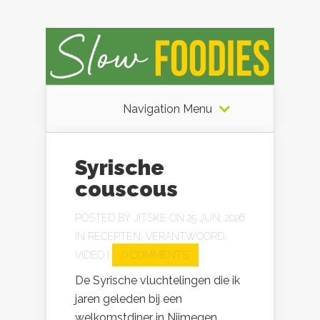
Navigation Menu
Syrische
couscous
POSTED BY
JITSKE
ON 25 JUN, 2026
IN
RECEPTEN
,
VERANTWOORD
,
VIDEO
|
0 COMMENTS
De Syrische vluchtelingen die ik
jaren geleden bij een
welkomstdiner in Nijmegen