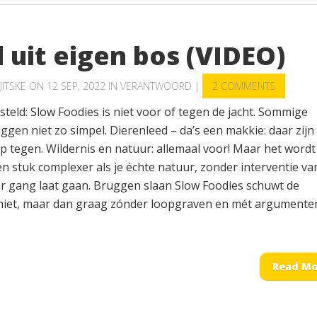
 uit eigen bos (VIDEO)
JITSKE
ON 12 SEP, 2022 IN
VERANTWOORD
|
2 COMMENTS
teld: Slow Foodies is niet voor of tegen de jacht. Sommige
iggen niet zo simpel. Dierenleed – da’s een makkie: daar zijn
p tegen. Wildernis en natuur: allemaal voor! Maar het wordt
n stuk complexer als je échte natuur, zonder interventie va
r gang laat gaan. Bruggen slaan Slow Foodies schuwt de
 niet, maar dan graag zónder loopgraven en mét argumente
Read Mo