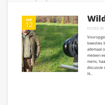
Wild
SEP
12
POSTED BY
Vooropges
kwesties l
allemaal o
meteen ee
mens, haa
discussie
Ik...