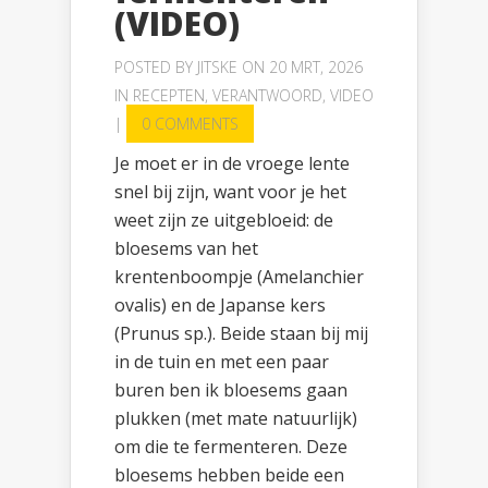
(VIDEO)
POSTED BY
JITSKE
ON 20 MRT, 2026
IN
RECEPTEN
,
VERANTWOORD
,
VIDEO
|
0 COMMENTS
Je moet er in de vroege lente
snel bij zijn, want voor je het
weet zijn ze uitgebloeid: de
bloesems van het
krentenboompje (Amelanchier
ovalis) en de Japanse kers
(Prunus sp.). Beide staan bij mij
in de tuin en met een paar
buren ben ik bloesems gaan
plukken (met mate natuurlijk)
om die te fermenteren. Deze
bloesems hebben beide een