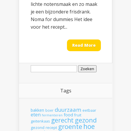
lichte notensmaak en zo maak
je een bijzondere frisdrank.
Noma for dummies Het idee
voor het recept...
Read More
Zoeken
naar:
Tags
duurzaam
bakken
boer
eetbaar
eten
food
fruit
fermenteren
gerecht
gezond
geitenkaas
hoe
groente
gezond recept