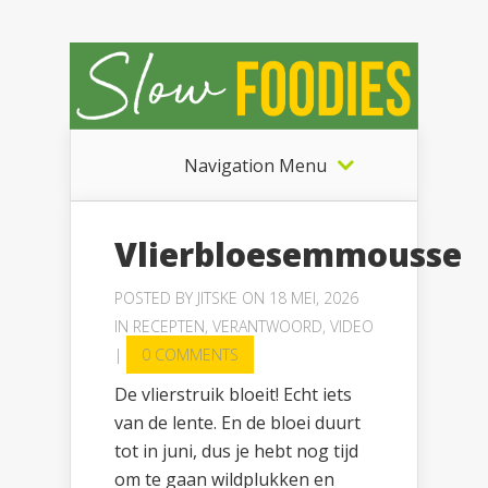
Navigation Menu
Vlierbloesemmousse
POSTED BY
JITSKE
ON 18 MEI, 2026
IN
RECEPTEN
,
VERANTWOORD
,
VIDEO
|
0 COMMENTS
De vlierstruik bloeit! Echt iets
van de lente. En de bloei duurt
tot in juni, dus je hebt nog tijd
om te gaan wildplukken en