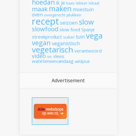
hoedan
ik
je
kaas
lekker
lokaal
maken
maak
moestuin
oven
plukken
ovengerecht
recept
slow
seizoen
slowfood
slow food
Spanje
vega
tuin
streekproduct
suiker
vegan
veganistisch
vegetarisch
verantwoord
video
vlees
vis
watetenwevandaag
wildpluk
Advertisement