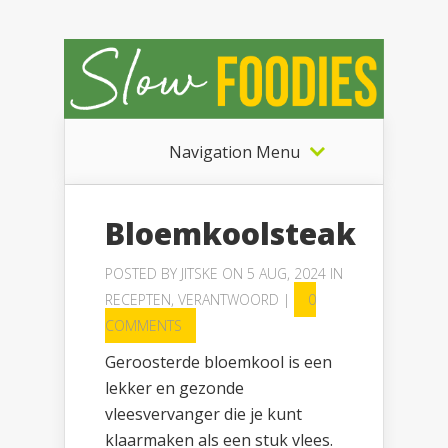
Navigation Menu
Bloemkoolsteak
POSTED BY
JITSKE
ON 5 AUG, 2024 IN
RECEPTEN
,
VERANTWOORD
|
0
COMMENTS
Geroosterde bloemkool is een
lekker en gezonde
vleesvervanger die je kunt
klaarmaken als een stuk vlees.