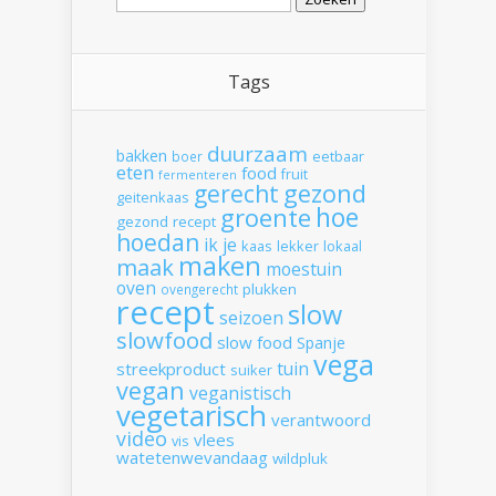
naar:
Tags
duurzaam
bakken
boer
eetbaar
eten
food
fruit
fermenteren
gerecht
gezond
geitenkaas
hoe
groente
gezond recept
hoedan
ik
je
kaas
lekker
lokaal
maken
maak
moestuin
oven
plukken
ovengerecht
recept
slow
seizoen
slowfood
slow food
Spanje
vega
tuin
streekproduct
suiker
vegan
veganistisch
vegetarisch
verantwoord
video
vlees
vis
watetenwevandaag
wildpluk