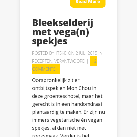
Read More
Bleekselderij
met vega(n)
spekjes
POSTED BY
JITSKE
ON 2 JUL, 2015 IN
RECEPTEN
,
VERANTWOORD
|
2
COMMENTS
Oorspronkelijk zit er
ontbijtspek en Mon Chou in
deze groenteschotel, maar het
gerecht is in een handomdraai
plantaardig te maken. Er zijn nu
immers vegetarische én vegan
spekjes, al dan niet met
rooksmaak. Verder is het