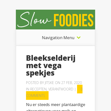
Navigation Menu
Bleekselderij
met vega
spekjes
POSTED BY
JITSKE
ON 27 FEB, 2020
IN
RECEPTEN
,
VERANTWOORD
|
0
COMMENTS
Nu er steeds meer plantaardige