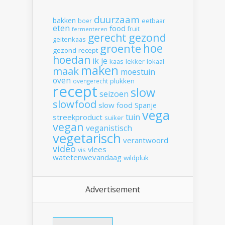
duurzaam
bakken
boer
eetbaar
eten
food
fruit
fermenteren
gerecht
gezond
geitenkaas
hoe
groente
gezond recept
hoedan
ik
je
kaas
lekker
lokaal
maken
maak
moestuin
oven
plukken
ovengerecht
recept
slow
seizoen
slowfood
slow food
Spanje
vega
tuin
streekproduct
suiker
vegan
veganistisch
vegetarisch
verantwoord
video
vlees
vis
watetenwevandaag
wildpluk
Advertisement